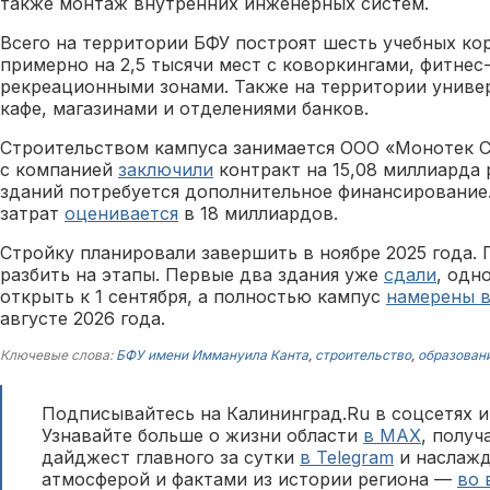
также монтаж внутренних инженерных систем.
Всего на территории БФУ построят шесть учебных ко
примерно на 2,5 тысячи мест с коворкингами, фитнес
рекреационными зонами. Также на территории универ
кафе, магазинами и отделениями банков.
Строительством кампуса занимается ООО «Монотек Ст
с компанией
заключили
контракт на 15,08 миллиарда 
зданий потребуется дополнительное финансирование
затрат
оценивается
в 18 миллиардов.
Стройку планировали завершить в ноябре 2025 года.
разбить на этапы. Первые два здания уже
сдали
, одн
открыть к 1 сентября, а полностью кампус
намерены 
августе 2026 года.
Ключевые слова:
БФУ имени Иммануила Канта
,
строительство
,
образован
Подписывайтесь на Калининград.Ru в соцсетях и
Узнавайте больше о жизни области
в MAX
, полу
дайджест главного за сутки
в Telegram
и наслажд
атмосферой и фактами из истории региона —
во 