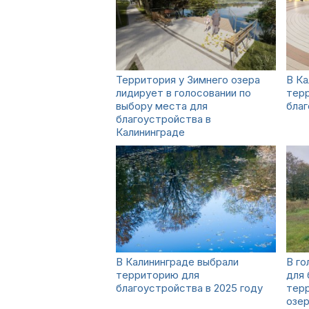
Территория у Зимнего озера
В К
лидирует в голосовании по
тер
выбору места для
благ
благоустройства в
Калининграде
В Калининграде выбрали
В го
территорию для
для
благоустройства в 2025 году
терр
озер