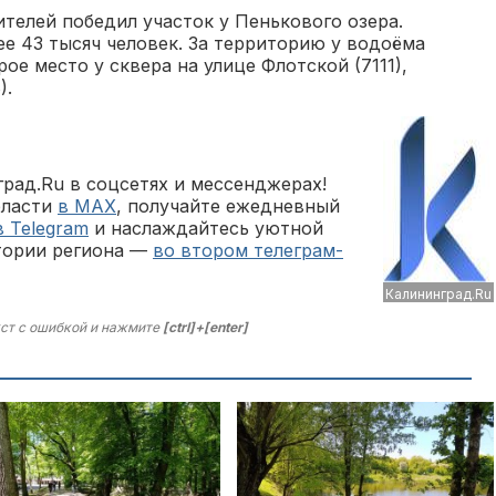
телей победил участок у Пенькового озера.
ее 43 тысяч человек. За территорию у водоёма
ое место у сквера на улице Флотской (7111),
).
рад.Ru в соцсетях и мессенджерах!
бласти
в MAX
, получайте ежедневный
в Telegram
и наслаждайтесь уютной
тории региона —
во втором телеграм-
Калининград.Ru
ст с ошибкой и нажмите
[ctrl]+[enter]