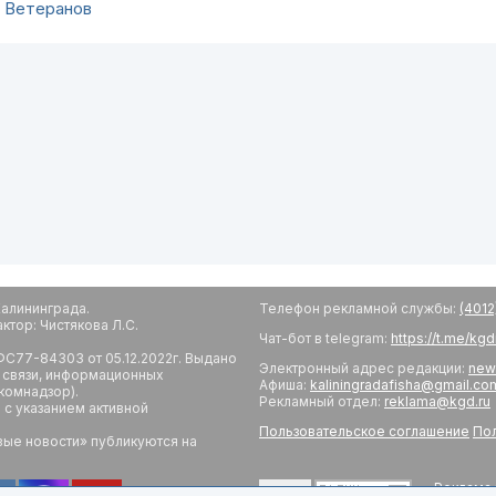
к Ветеранов
алининграда.
Телефон рекламной службы:
(4012
тор: Чистякова Л.С.
Чат-бот в telegram:
https://t.me/kg
С77-84303 от 05.12.2022г. Выдано
Электронный адрес редакции:
new
 связи, информационных
Афиша:
kaliningradafisha@gmail.co
комнадзор).
Рекламный отдел:
reklama@kgd.ru
с указанием активной
Пользовательское соглашение
Пол
вые новости» публикуются на
Реклама 