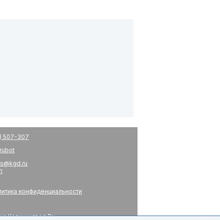
) 507-307
drubot
s@kgd.ru
m
итика конфиденциальности
на Калининград.Ru