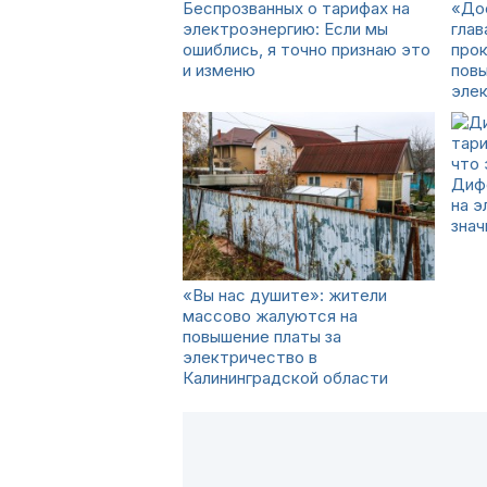
Беспрозванных о тарифах на
«До
электроэнергию: Если мы
глав
ошиблись, я точно признаю это
про
и изменю
повы
элек
Диф
на э
знач
«Вы нас душите»: жители
массово жалуются на
повышение платы за
электричество в
Калининградской области