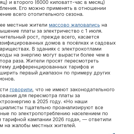
яц) и второго (6000 киловатт-час в месяц)
бления. Его можно применять в отношении
ние всего отопительного сезона.
ее местные жители
массово жаловались
на
ышение платы за электричество с 1 июля.
чительный рост, прежде всего, касается
азифицированных домов в посёлках и садовых
ариществах. В зданиях с электрокотлами
ходы на энергию могут вырасти более чем в
тора раза. Жители просят пересмотреть
тему дифференцированных тарифов и
ширить первый диапазон по примеру других
ионов.
асти
говорили
, что не имеют законодательного
ования для пересмотра платы за
ктроэнергию в 2025 году. «Но наши
циалисты тщательно проанализируют все
ные по электропотреблению населением по
и тарифной кампании 2026 года», — ответили
м на жалобы местных жителей.