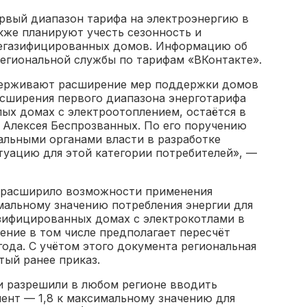
рвый диапазон тарифа на электроэнергию в
кже планируют учесть сезонность и
егазифицированных домов. Информацию об
региональной службы по тарифам «ВКонтакте».
держивают расширение мер поддержки домов
асширения первого диапазона энерготарифа
ых домах с электроотоплением, остаётся в
 Алексея Беспрозванных. По его поручению
альными органами власти в разработке
туацию для этой категории потребителей», —
и расширило возможности применения
мальному значению потребления энергии для
зифицированных домах с электрокотлами в
ение в том числе предполагает пересчёт
года. С учётом этого документа региональная
тый ранее приказ.
и разрешили в любом регионе вводить
нт — 1,8 к максимальному значению для