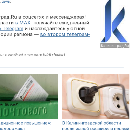
,
цены
.
рад.Ru в соцсетях и мессенджерах!
бласти
в MAX
, получайте ежедневный
в Telegram
и наслаждайтесь уютной
тории региона —
во втором телеграм-
Калининград.Ru
ст с ошибкой и нажмите
[ctrl]+[enter]
адиционное повышение»:
В Калининградской области
 подорожают
после жалоб расширили первый