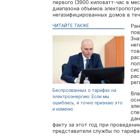
первого (3900 киловатт-час в мес
диапазона объёмов электропотре
негазифицированных домов в тече
ЧИТАЙТЕ ТАКЖЕ
Ран
пов
Зна
нег
тов
рас
пол
сис
рас
рег
Беспрозванных о тарифах на
Вл
электроэнергию: Если мы
осн
ошиблись, я точно признаю это
эле
и изменю
спе
дан
факту за этот год при проведени
представители службы по тарифа