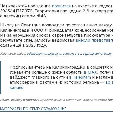
Четырёхэтажное здание
появится
на участке с када
39:15:141717:979. Территория площадью 2,6 гектара р
с детским садом №48.
Школу на Левитана возводили по соглашению между
Калининграда и ООО «Тринадцатая концессионная ко
Из-за нарушения сроков строительства прокуратура
результате специалисты ведомства
внесли представ
сдать ещё в 2023 году.
Ключевые слова:
образование
,
школы
,
строительство
,
суд
,
администрация
Подписывайтесь на Калининград.Ru в соцсетях и
Узнавайте больше о жизни области
в MAX
, полу
дайджест главного за сутки
в Telegram
и наслажд
атмосферой и фактами из истории региона —
во 
канале
Нашли ошибку в тексте?
Выделите мышью текст с ошибкой и нажмите
[ct
МАТЕРИАЛЫ ПО ТЕМЕ: ОБРАЗОВАНИЕ