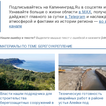
Подписывайтесь на Калининград.Ru в соцсетях и
Узнавайте больше о жизни области
в MAX
, полу
дайджест главного за сутки
в Telegram
и наслажд
атмосферой и фактами из истории региона —
во 
канале
Нашли ошибку в тексте?
Выделите мышью текст с ошибкой и нажмите
[ct
МАТЕРИАЛЫ ПО ТЕМЕ: БЕРЕГОУКРЕПЛЕНИЕ
Власти нашли подрядчика для
Техническую готовность
строительства
аварийных работ в районе
берегозащитных сооружений в
устья Алейки под