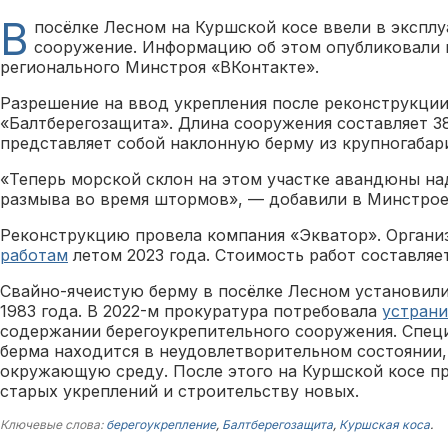
В
посёлке Лесном на Куршской косе ввели в экспл
сооружение. Информацию об этом опубликовали 
регионального Минстроя «ВКонтакте».
Разрешение на ввод укрепления после реконструкции
«Балтберегозащита». Длина сооружения составляет 3
представляет собой наклонную берму из крупногабар
«Теперь морской склон на этом участке авандюны н
размыва во время штормов», — добавили в Минстрое
Реконструкцию провела компания «Экватор». Орган
работам
летом 2023 года. Стоимость работ составляет
Свайно-ячеистую берму в посёлке Лесном установил
1983 года. В 2022-м прокуратура потребовала
устрани
содержании берегоукрепительного сооружения. Специ
берма находится в неудовлетворительном состоянии,
окружающую среду. После этого на Куршской косе п
старых укреплений и строительству новых.
Ключевые слова:
берегоукрепление
,
Балтберегозащита
,
Куршская коса
.