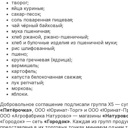
творог;
яйца куриные;
сахар-песок;
соль поваренная пищевая;
чай чёрный байховый;
мука пшеничная;
хлеб ржаной, ржано-пшеничный;
хлеб и булочные изделия из пшеничной муки;
рис шлифованный;
пшено;
крупа гречневая (ядрица);
вермишель;
картофель;
капуста белокочанная свежая;
лук репчатый;
морковь;
яблоки.
Добровольное соглашение подписали группа Х5 — с
«Пятёрочка»
, ООО «Юринат-Торг» и ООО «Юринат-
ООО «Агрофабрика Натурово» — магазины
«Натуров
«Городок» — сеть
«Городок»
. Каждая из групп прод
представлена в их торговых точках минимум одним 