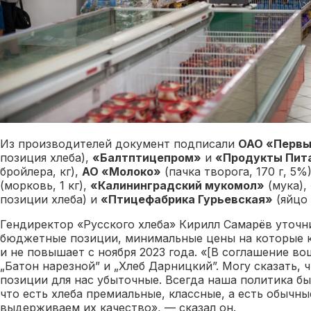
Из производителей документ подписали
ОАО «Первы
позиция хлеба),
«Балтптицепром»
и
«Продукты Пит
бройлера, кг),
АО «Молоко»
(пачка творога, 170 г, 5%
(морковь, 1 кг),
«Калининградский мукомол»
(мука),
позиции хлеба) и
«Птицефабрика Гурьевская»
(яйцо 
Гендиректор «Русского хлеба» Кирилл Самарёв уточн
бюджетные позиции, минимальные цены на которые к
и не повышает с ноября 2023 года. «[В соглашение в
„Батон нарезной” и „Хлеб Дарницкий”. Могу сказать, 
позиции для нас убыточные. Всегда наша политика б
что есть хлеба премиальные, классные, а есть обычны
выдерживаем их качество», — сказал он.