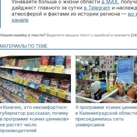
Узнавайте больше о жизни области
в MAX
, полу
дайджест главного за сутки
в Telegram
и наслажд
атмосферой и фактами из истории региона —
во 
канале
Нашли ошибку в тексте?
Выделите мышью текст с ошибкой и нажмите
[ct
МАТЕРИАЛЫ ПО ТЕМЕ
«Конечно, это некомфортно»:
К программе «синих ценни
губернатор рассказал, почему
в Калининградской области
в программе «синих ценников»
присоединилась сеть
не растёт число
универсамов
производителей