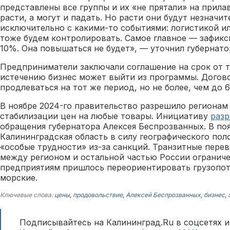
представлены все группы и их «не прятали» на прилав
расти, а могут и падать. Но расти они будут незначит
исключительно с какими-то событиями: логистикой ил
тоже будем контролировать. Самое главное — зафикс
10%. Она повышаться не будет», — уточнил губернато
Предприниматели заключали соглашение на срок от т
истечению бизнес может выйти из программы. Догов
продлеваться на тот же период, но не более, чем до 6
В ноябре 2024-го правительство разрешило регионам
стабилизации цен на любые товары. Инициативу
разр
обращения губернатора Алексея Беспрозванных. В поя
Калининградская область в силу географического по
«особые трудности» из-за санкций. Транзитные пере
между регионом и остальной частью России ограничен
предприятиям пришлось переориентировать грузопот
морские.
Ключевые слова:
цены
,
продовольствие
,
Алексей Беспрозванных
,
бизнес
,
Подписывайтесь на Калининград.Ru в соцсетях и