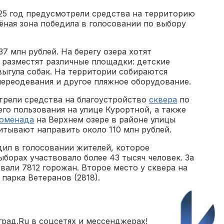
25 год предусмотрели средства на территорию
лёная зона победила в голосовании по выбору
7 млн рублей. На берегу озера хотят
 разместят различные площадки: детские
 выгула собак. На территории собираются
переодевания и другое пляжное оборудование.
трели средства на благоустройство
сквера
по
го пользования на улице Курортной, а также
роменада
на Верхнем озере в районе улицы
итывают направить около 110 млн рублей.
дил в голосовании жителей, которое
ыборах участвовало более 43 тысяч человек. За
али 7812 горожан. Второе место у сквера на
 парка Ветеранов (2818).
рад.Ru в соцсетях и мессенджерах!