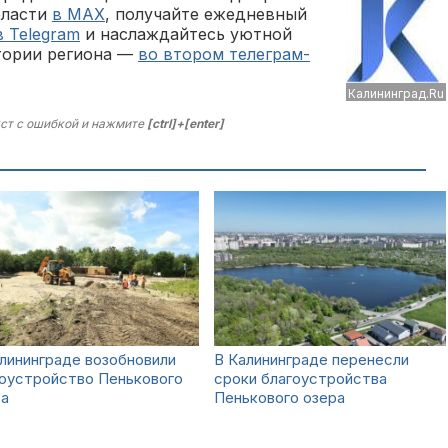
бласти
в MAX
, получайте ежедневный
в Telegram
и наслаждайтесь уютной
тории региона —
во втором телеграм-
Калининград.Ru
ст с ошибкой и нажмите
[ctrl]+[enter]
лининграде возобновили
В Калининграде перенесли
гоустройство Пенькового
сроки благоустройства
ра
Пенькового озера