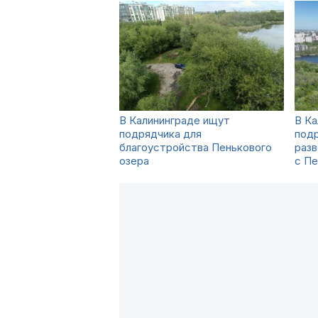
В Калининграде ищут
В Ка
подрядчика для
под
благоустройства Пенькового
раз
озера
с П