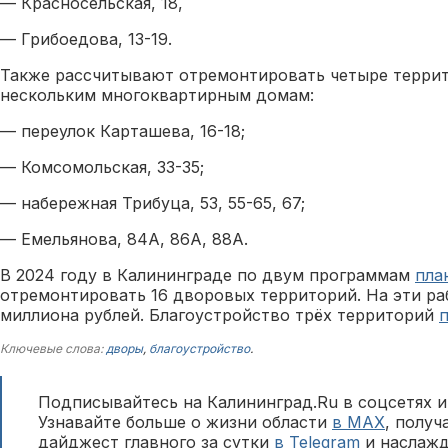
— Красносельская, 18,
— Грибоедова, 13-19.
Также рассчитывают отремонтировать четыре террит
нескольким многоквартирным домам:
— переулок Карташева, 16-18;
— Комсомольская, 33-35;
— набережная Трибуца, 53, 55-65, 67;
— Емельянова, 84А, 86А, 88А.
В 2024 году в Калининграде по двум программам
пла
отремонтировать 16 дворовых территорий. На эти ра
миллиона рублей. Благоустройство трёх территорий
Ключевые слова:
дворы
,
благоустройство
.
Подписывайтесь на Калининград.Ru в соцсетях и
Узнавайте больше о жизни области
в MAX
, полу
дайджест главного за сутки
в Telegram
и наслажд