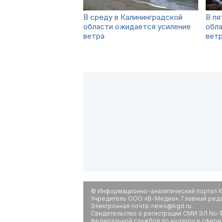
В среду в Калининградской
В пя
области ожидается усиление
обл
ветра
вет
© Информационно-аналитический портал К
Учредитель ООО «В-Медиа». Главный редак
Электронная почта: news@kgd.ru.
Свидетельство о регистрации СМИ ЭЛ No Ф
федеральной службой по надзору в сфере