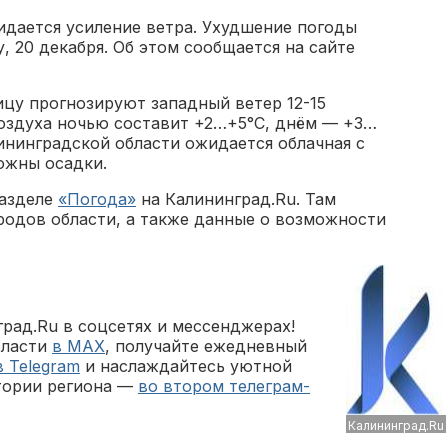
идается усиление ветра. Ухудшение погоды
, 20 декабря. Об этом сообщается на сайте
ицу прогнозируют западный ветер 12-15
воздуха ночью составит +2…+5°С, днём — +3…
ининградской области ожидается облачная с
ожны осадки.
разделе
«Погода»
на Калининград.Ru. Там
родов области, а также данные о возможности
рад.Ru в соцсетях и мессенджерах!
бласти
в MAX
, получайте ежедневный
в Telegram
и наслаждайтесь уютной
тории региона —
во втором телеграм-
Калининград.Ru