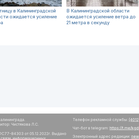
тницу в Калининградской
В Калининградской области
асти ожидается усиление
ожидается усиление ветра до
ра
21 метра в секунду
алининграда.
Телефон рекламной службы:
(4012
тор: Чистякова Л.С.
Чат-бот в telegram:
https://t.me/kg
С77-84303 от 05.12.2022г. Выдано
Электронный адрес редакции:
new
 связи, информационных