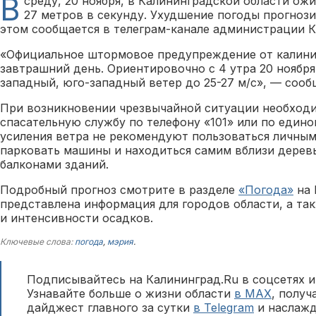
В
среду, 20 ноября, в Калининградской области ож
27 метров в секунду. Ухудшение погоды прогнози
этом сообщается в телеграм-канале администрации К
«Официальное штормовое предупреждение от калини
завтрашний день. Ориентировочно с 4 утра 20 ноября
западный, юго-западный ветер до 25-27 м/с», — соо
При возникновении чрезвычайной ситуации необходи
спасательную службу по телефону «101» или по едино
усиления ветра не рекомендуют пользоваться личны
парковать машины и находиться самим вблизи дерев
балконами зданий.
Подробный прогноз смотрите в разделе
«Погода»
на 
представлена информация для городов области, а та
и интенсивности осадков.
Ключевые слова:
погода
,
мэрия
.
Подписывайтесь на Калининград.Ru в соцсетях и
Узнавайте больше о жизни области
в MAX
, полу
дайджест главного за сутки
в Telegram
и наслажд