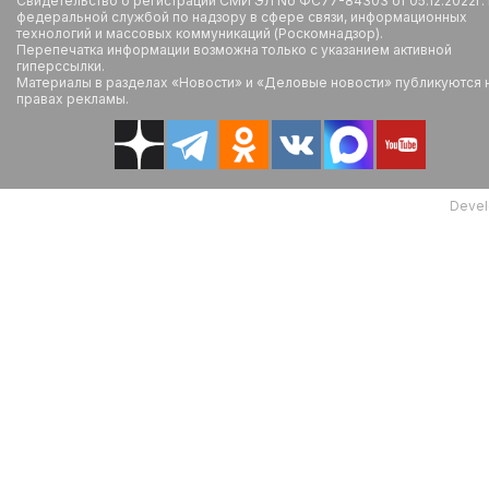
Свидетельство о регистрации СМИ ЭЛ No ФС77-84303 от 05.12.2022г.
федеральной службой по надзору в сфере связи, информационных
технологий и массовых коммуникаций (Роскомнадзор).
Перепечатка информации возможна только с указанием активной
гиперссылки.
Материалы в разделах «Новости» и «Деловые новости» публикуются 
правах рекламы.
Devel