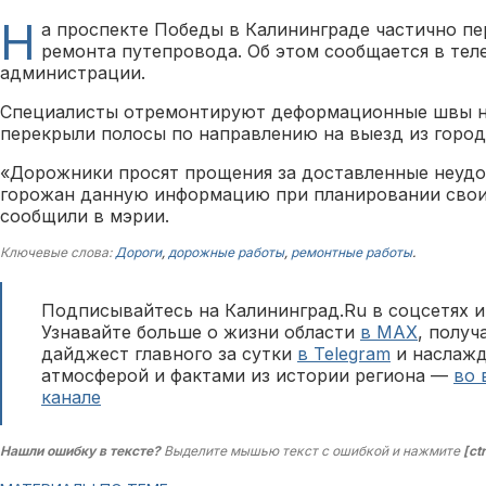
Н
а проспекте Победы в Калининграде частично пе
ремонта путепровода. Об этом сообщается в тел
администрации.
Специалисты отремонтируют деформационные швы на
перекрыли полосы по направлению на выезд из город
«Дорожники просят прощения за доставленные неудо
горожан данную информацию при планировании сво
сообщили в мэрии.
Ключевые слова:
Дороги
,
дорожные работы
,
ремонтные работы
.
Подписывайтесь на Калининград.Ru в соцсетях и
Узнавайте больше о жизни области
в MAX
, полу
дайджест главного за сутки
в Telegram
и наслажд
атмосферой и фактами из истории региона —
во 
канале
Нашли ошибку в тексте?
Выделите мышью текст с ошибкой и нажмите
[ct