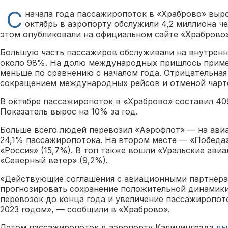
С
начала года пассажиропоток в «Храброво» вырос
октябрь в аэропорту обслужили 4,2 миллиона ч
этом опубликовали на официальном сайте «Храброво»
Большую часть пассажиров обслуживали на внутрен
около 98%. На долю международных пришлось пример
меньше по сравнению с началом года. Отрицательная
сокращением международных рейсов и отменой чарт
В октябре пассажиропоток в «Храброво» составил 409
Показатель вырос на 10% за год.
Больше всего людей перевозил «Аэрофлот» — на ав
24,1% пассажиропотока. На втором месте — «Победа»
«Россия» (15,7%). В топ также вошли «Уральские авиа
«Северный ветер» (9,2%).
«Действующие соглашения с авиационными партнёра
прогнозировать сохранение положительной динамики
перевозок до конца года и увеличение пассажиропот
2023 годом», — сообщили в «Храброво».
Летом пассажиропоток в аэропорту Калининграда
вы