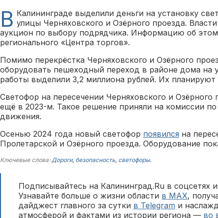
В
Калининграде выделили деньги на установку све
улицы Черняховского и Озёрного проезда. Власти
аукцион по выбору подрядчика. Информацию об этом
регионального «Центра торгов».
Помимо перекрёстка Черняховского и Озёрного прое
оборудовать пешеходный переход в районе дома на ул
работы выделили 3,2 миллиона рублей. Их планируют 
Светофор на пересечении Черняховского и Озёрного
ещё в 2023-м. Такое решение приняли на комиссии п
движения.
Осенью 2024 года новый светофор
появился
на перес
Пролетарской и Озёрного проезда. Оборудование пока
Ключевые слова:
Дороги
,
безопасность
,
светофоры
.
Подписывайтесь на Калининград.Ru в соцсетях и
Узнавайте больше о жизни области
в MAX
, полу
дайджест главного за сутки
в Telegram
и наслажд
атмосферой и фактами из истории региона —
во 