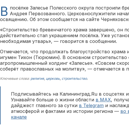
В
посёлке Залесье Полесского округа построили бр
Андрея Первозванного. Церковнослужители начал
освящению. Об этом сообщается на сайте Черняховск
«Строительство бревенчатого храма завершено, он п
действительно стал украшением посёлка. Уже устано
необходимая утварь», — говорится в сообщении.
Отмечается, что продолжать благоустройство храма и
игумен Тихон (Тюрюмин). В основном строительство
агропромышленный холдинг «Залесье». «Совсем скоро
соберёт православных на молитву», — отмечается в 
Ключевые слова:
религия
,
церковь
,
строительство
.
Подписывайтесь на Калининград.Ru в соцсетях и
Узнавайте больше о жизни области
в MAX
, полу
дайджест главного за сутки
в Telegram
и наслажд
атмосферой и фактами из истории региона —
во 
канале