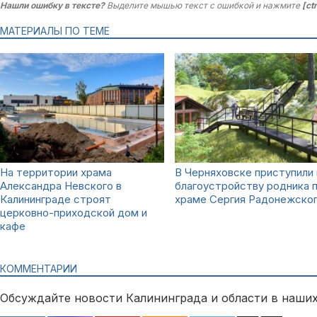
Нашли ошибку в тексте?
Выделите мышью текст с ошибкой и нажмите
[ct
МАТЕРИАЛЫ ПО ТЕМЕ
На территории храма
В Черняховске приступили 
Александра Невского в
благоустройству родника 
Калининграде строят
храме Сергия Радонежско
церковно-приходской дом и
кафе
КОММЕНТАРИИ
Обсуждайте новости Калининграда и области в наших