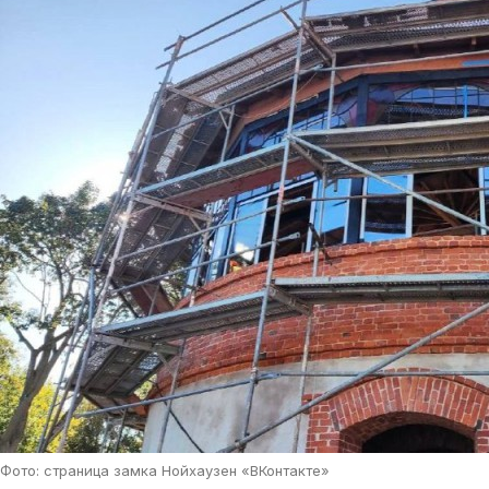
Фото: страница замка Нойхаузен «ВКонтакте»