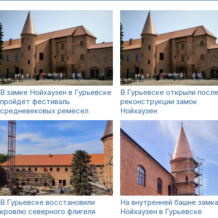
В замке Нойхаузен в Гурьевске
В Гурьевске открыли посл
пройдёт фестиваль
реконструкции замок
средневековых ремёсел
Нойхаузен
В Гурьевске восстановили
На внутренней башне замк
кровлю северного флигеля
Нойхаузен в Гурьевске