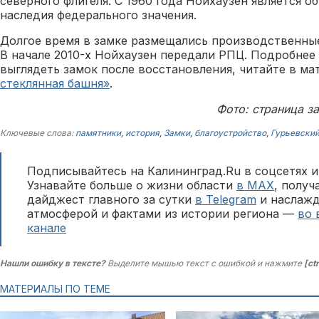
северного флигеля. С 1960 года Нойхаузен является о
наследия федерального значения.
Долгое время в замке размещались производственны
В начале 2010-х Нойхаузен передали РПЦ. Подробнее 
выглядеть замок после восстановления, читайте в м
стеклянная башня»
.
Фото: страница з
Ключевые слова:
памятники
,
история
,
Замки
,
благоустройство
,
Гурьевский
Подписывайтесь на Калининград.Ru в соцсетях и
Узнавайте больше о жизни области
в MAX
, полу
дайджест главного за сутки
в Telegram
и наслажд
атмосферой и фактами из истории региона —
во 
канале
Нашли ошибку в тексте?
Выделите мышью текст с ошибкой и нажмите
[ct
МАТЕРИАЛЫ ПО ТЕМЕ