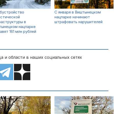
обустройство
С января в Виштынецком
истической
нацпарке начинают
раструктуры в
штрафовать нарушителей
тынецком нацпарке
авят 161 млн рублей
а и области в наших социальных сетях