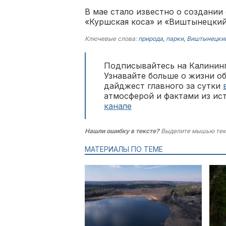
В мае стало известно о создани
«Куршская коса» и «Виштынецкий
Ключевые слова:
природа
,
парки
,
Виштынецкий
Подписывайтесь на Калининг
Узнавайте больше о жизни о
дайджест главного за сутки
атмосферой и фактами из ис
канале
Нашли ошибку в тексте?
Выделите мышью тек
МАТЕРИАЛЫ ПО ТЕМЕ