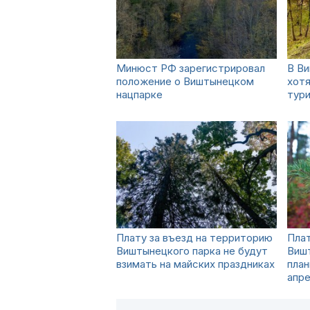
Минюст РФ зарегистрировал
В В
положение о Виштынецком
хотя
нацпарке
тури
Плату за въезд на территорию
Плат
Виштынецкого парка не будут
Виш
взимать на майских праздниках
план
апр