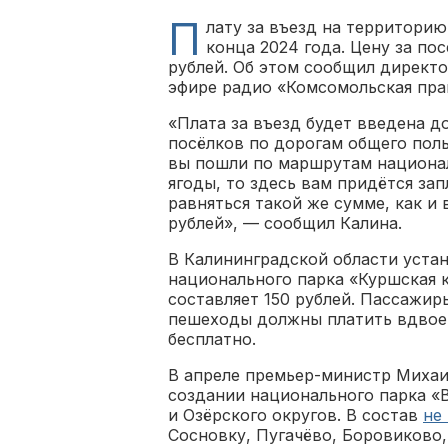
П
лату за въезд на территори
конца 2024 года. Цену за по
рублей. Об этом сообщил директ
эфире радио «Комсомольская пра
«Плата за въезд будет введена д
посёлков по дорогам общего поль
вы пошли по маршрутам национал
ягоды, то здесь вам придётся зап
равняться такой же сумме, как и
рублей», — сообщил Калина.
В Калининградской области устан
национального парка «Куршская к
составляет 150 рублей. Пассажир
пешеходы должны платить вдвое 
бесплатно.
В апреле премьер-министр Миха
создании национального парка «
и Озёрского округов. В состав
не
Сосновку, Пугачёво, Боровиково,