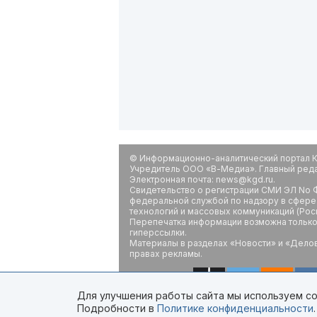
© Информационно-аналитический портал К
Учредитель ООО «В-Медиа». Главный редак
Электронная почта: news@kgd.ru.
Свидетельство о регистрации СМИ ЭЛ No Ф
федеральной службой по надзору в сфере
технологий и массовых коммуникаций (Рос
Перепечатка информации возможна только 
гиперссылки.
Материалы в разделах «Новости» и «Дело
правах рекламы.
Для улучшения работы сайта мы используем coo
Подробности в
Политике конфиденциальности
.