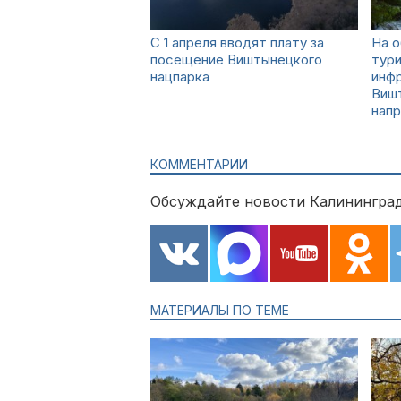
С 1 апреля вводят плату за
На 
посещение Виштынецкого
тур
нацпарка
инф
Виш
напр
КОММЕНТАРИИ
Обсуждайте новости Калининград
МАТЕРИАЛЫ ПО ТЕМЕ