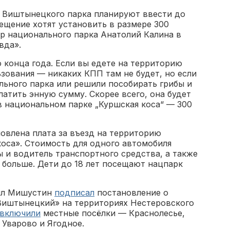
ю Виштынецкого парка планируют ввести до
сещение хотят установить в размере 300
ор национального парка Анатолий Калина в
вда».
о конца года. Если вы едете на территорию
зования — никаких КПП там не будет, но если
ьного парка или решили пособирать грибы и
латить энную сумму. Скорее всего, она будет
 в национальном парке „Куршская коса“ — 300
овлена плата за въезд на территорию
оса». Стоимость для одного автомобиля
ы и водитель транспортного средства, а также
больше. Дети до 18 лет посещают нацпарк
ил Мишустин
подписал
постановление о
Виштынецкий» на территориях Нестеровского
 включили
местные посёлки — Краснолесье,
 Уварово и Ягодное.