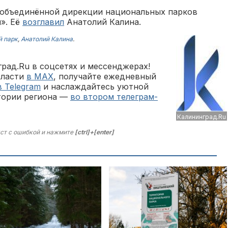
и объединённой дирекции национальных парков
». Её
возглавил
Анатолий Калина.
 парк
,
Анатолий Калина
.
рад.Ru в соцсетях и мессенджерах!
бласти
в MAX
, получайте ежедневный
в Telegram
и наслаждайтесь уютной
тории региона —
во втором телеграм-
Калининград.Ru
ст с ошибкой и нажмите
[ctrl]+[enter]