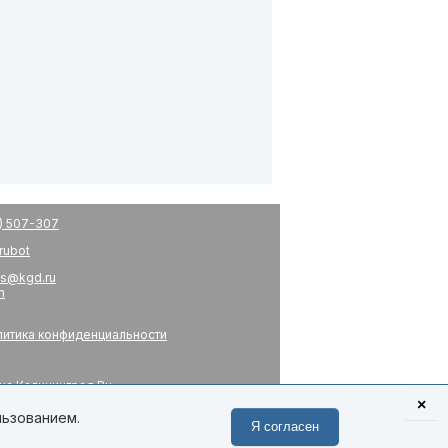
) 507-307
drubot
s@kgd.ru
m
итика конфиденциальности
на Калининград.Ru
я
×
 связь
льзованием.
Я согласен