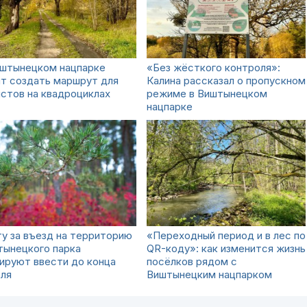
иштынецком нацпарке
«Без жёсткого контроля»:
т создать маршрут для
Калина рассказал о пропускном
стов на квадроциклах
режиме в Виштынецком
нацпарке
у за въезд на территорию
«Переходный период и в лес по
тынецкого парка
QR-коду»: как изменится жизнь
ируют ввести до конца
посёлков рядом с
еля
Виштынецким нацпарком