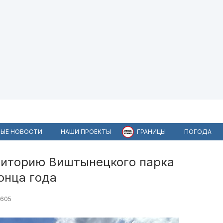
ЫЕ НОВОСТИ
НАШИ ПРОЕКТЫ
ГРАНИЦЫ
ПОГОДА
рриторию Виштынецкого парка
онца года
605