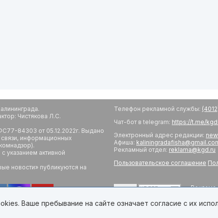
алининграда.
Телефон рекламной службы:
(4012
тор: Чистякова Л.С.
Чат-бот в telegram:
https://t.me/kg
С77-84303 от 05.12.2022г. Выдано
Электронный адрес редакции:
new
 связи, информационных
Афиша:
kaliningradafisha@gmail.co
комнадзор).
Рекламный отдел:
reklama@kgd.ru
с указанием активной
Пользовательское соглашение
Пол
вые новости» публикуются на
Реклама 
18+
Редакци
Обратная
kies. Ваше пребывание на сайте означает согласие с их испо