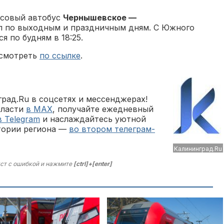
льсовый автобус
Чернышевское —
ил по выходным и праздничным дням. С Южного
я по будням в 18:25.
осмотреть
по ссылке
.
рад.Ru в соцсетях и мессенджерах!
бласти
в MAX
, получайте ежедневный
в Telegram
и наслаждайтесь уютной
тории региона —
во втором телеграм-
Kaлининград.Ru
ст с ошибкой и нажмите
[ctrl]+[enter]