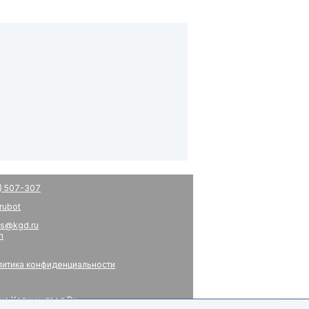
) 507-307
drubot
s@kgd.ru
m
итика конфиденциальности
на Калининград.Ru