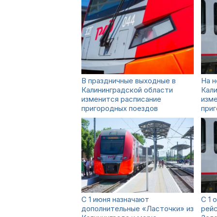
В праздничные выходные в
На н
Калининградской области
Кали
изменится расписание
изме
пригородных поездов
при
C 1 июня назначают
С 1 
дополнительные «Ласточки» из
рей