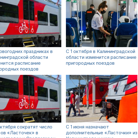
овогодних праздниках в
С 1 октября в Калининградской
нинградской области
области изменится расписание
нится расписание
пригородных поездов
городных поездов
октября сократят число
C 1 июня назначают
сов «Ласточек» в
дополнительные «Ласточки» из