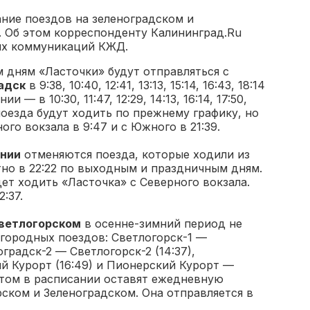
ание поездов на зеленоградском и
. Об этом корреспонденту Калининград.Ru
ых коммуникаций КЖД.
дням «Ласточки» будут отправляться с
адск
в 9:38, 10:40, 12:41, 13:13, 15:14, 16:43, 18:14
и — в 10:30, 11:47, 12:29, 14:13, 16:14, 17:50,
 поезда будут ходить по прежнему графику, но
ого вокзала в 9:47 и с Южного в 21:39.
ении
отменяются поезда, которые ходили из
тно в 22:22 по выходным и праздничным дням.
дет ходить «Ласточка» с Северного вокзала.
:37.
ветлогорском
в осенне-зимний период не
игородных поездов: Светлогорск-1 —
ноградск-2 — Светлогорск-2 (14:37),
й Курорт (16:49) и Пионерский Курорт —
 этом в расписании оставят ежедневную
ском и Зеленоградском. Она отправляется в