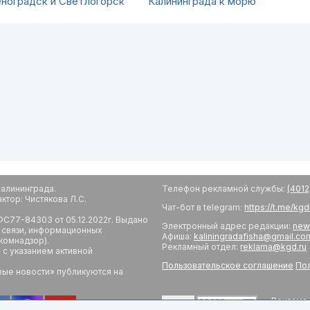
ноградск и Светлогорск
Калининграда к морю
алининграда.
Телефон рекламной службы:
(4012
тор: Чистякова Л.С.
Чат-бот в telegram:
https://t.me/kg
С77-84303 от 05.12.2022г. Выдано
Электронный адрес редакции:
new
 связи, информационных
Афиша:
kaliningradafisha@gmail.co
комнадзор).
Рекламный отдел:
reklama@kgd.ru
с указанием активной
Пользовательское соглашение
Пол
вые новости» публикуются на
Реклама 