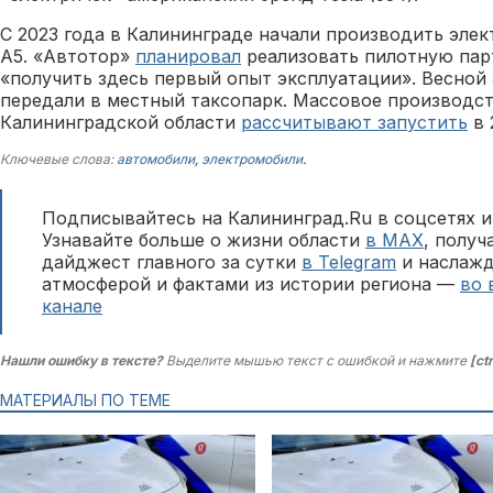
С 2023 года в Калининграде начали производить элек
А5. «Автотор»
планировал
реализовать пилотную пар
«‎получить здесь первый опыт эксплуатации»‎. Весной
передали в местный таксопарк. Массовое производст
Калининградской области
рассчитывают запустить
в 
Ключевые слова:
автомобили
,
электромобили
.
Подписывайтесь на Калининград.Ru в соцсетях и
Узнавайте больше о жизни области
в MAX
, полу
дайджест главного за сутки
в Telegram
и наслажд
атмосферой и фактами из истории региона —
во 
канале
Нашли ошибку в тексте?
Выделите мышью текст с ошибкой и нажмите
[ct
МАТЕРИАЛЫ ПО ТЕМЕ