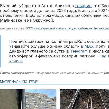
Бывший губернатор Антон Алиханов
говорил
, что Зе
проблему с водой до конца 2023 года. В августе 2024
отключения. В областном «Водоканале» объясняли пе
Малиновке и на Окружной.
Ключевые слова:
ЖКХ
,
следственный комитет
,
водоснабжение
,
Зеленогра
Подписывайтесь на Калининград.Ru в соцсетях и
Узнавайте больше о жизни области
в MAX
, полу
дайджест главного за сутки
в Telegram
и наслажд
атмосферой и фактами из истории региона —
во 
канале
Нашли ошибку в тексте?
Выделите мышью текст с ошибкой и нажмите
[ct
МАТЕРИАЛЫ ПО ТЕМЕ