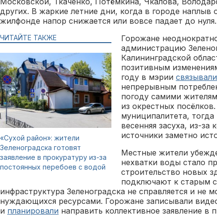
Московской, Ткаченко, Потёмкина, Чкалова, Володар
других. В жаркие летние дни, когда в городе наплыв
жилфонде напор снижается или вовсе падает до нуля.
ЧИТАЙТЕ ТАКЖЕ
Горожане неоднократно
администрацию Зеленог
Калининградской област
позитивным изменениям 
году в мэрии
связывали
непрерывным потребле
погоду самими жителям
из окрестных посёлков.
муниципалитета, тогда
весенняя засуха, из-за
источники заметно ист
«Сухой район»: жители
Зеленоградска готовят
Местные жители убежде
заявление в прокуратуру из-за
нехватки воды стало 
постоянных перебоев с водой
строительство новых з
подключают к старым с
инфраструктура Зеленоградска не справляется и не м
нуждающихся ресурсами. Горожане записывали виде
и
планировали
направить коллективное заявление в п