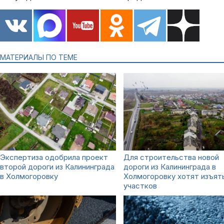
МАТЕРИАЛЫ ПО ТЕМЕ
Экспертиза одобрила проект
Для строительства новой
второй дороги из Калининграда
дороги из Калининграда в
в Холмогоровку
Холмогоровку хотят изъят
участков