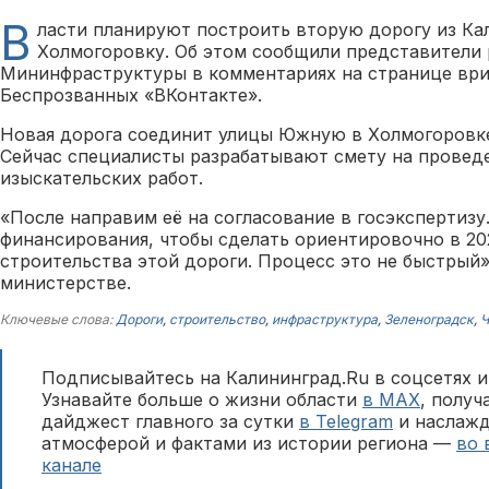
В
ласти планируют построить вторую дорогу из Ка
Холмогоровку. Об этом сообщили представители 
Мининфраструктуры в комментариях на странице ври
Беспрозванных «ВКонтакте».
Новая дорога соединит улицы Южную в Холмогоровке
Сейчас специалисты разрабатывают смету на провед
изыскательских работ.
«После направим её на согласование в госэкспертиз
финансирования, чтобы сделать ориентировочно в 20
строительства этой дороги. Процесс это не быстрый
министерстве.
Ключевые слова:
Дороги
,
строительство
,
инфраструктура
,
Зеленоградск
,
Ч
Подписывайтесь на Калининград.Ru в соцсетях и
Узнавайте больше о жизни области
в MAX
, полу
дайджест главного за сутки
в Telegram
и наслажд
атмосферой и фактами из истории региона —
во 
канале