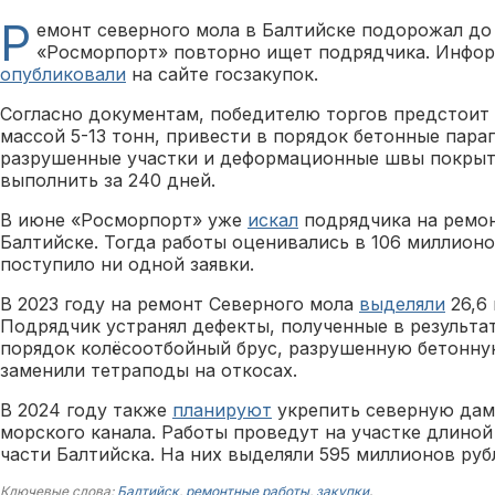
Р
емонт северного мола в Балтийске подорожал до 
«Росморпорт» повторно ищет подрядчика. Инфо
опубликовали
на сайте госзакупок.
Согласно документам, победителю торгов предстоит
массой 5-13 тонн, привести в порядок бетонные пар
разрушенные участки и деформационные швы покрыт
выполнить за 240 дней.
В июне «Росморпорт» уже
искал
подрядчика на ремон
Балтийске. Тогда работы оценивались в 106 миллионо
поступило ни одной заявки.
В 2023 году на ремонт Северного мола
выделяли
26,6 
Подрядчик устранял дефекты, полученные в результа
порядок колёсоотбойный брус, разрушенную бетонну
заменили тетраподы на откосах.
В 2024 году также
планируют
укрепить северную дам
морского канала. Работы проведут на участке длиной
части Балтийска. На них выделяли 595 миллионов руб
Ключевые слова:
Балтийск
,
ремонтные работы
,
закупки
.