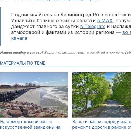
Подписывайтесь на Калининград.Ru в соцсетях и
Узнавайте больше о жизни области
в MAX
, полу
дайджест главного за сутки
в Telegram
и наслажд
атмосферой и фактами из истории региона —
во 
канале
Нашли ошибку в тексте?
Выделите мышью текст с ошибкой и нажмите
[ct
МАТЕРИАЛЫ ПО ТЕМЕ
На ремонт южной части
Власти нашли подрядчика 
искусственной авандюны на
ремонта дороги в районе о