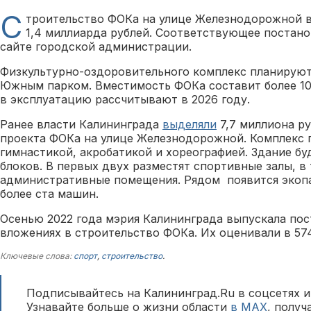
С
троительство ФОКа на улице Железнодорожной в
1,4 миллиарда рублей. Соответствующее постано
сайте городской администрации.
Физкультурно-оздоровительного комплекс планируют
Южным парком. Вместимость ФОКа составит более 100
в эксплуатацию рассчитывают в 2026 году.
Ранее власти Калининграда
выделяли
7,7 миллиона ру
проекта ФОКа на улице Железнодорожной. Комплекс 
гимнастикой, акробатикой и хореографией. Здание буд
блоков. В первых двух разместят спортивные залы, в
административные помещения. Рядом появится экоп
более ста машин.
Осенью 2022 года мэрия Калининграда выпускала пос
вложениях в строительство ФОКа. Их оценивали в 57
Ключевые слова:
спорт
,
строительство
.
Подписывайтесь на Калининград.Ru в соцсетях и
Узнавайте больше о жизни области
в MAX
, полу