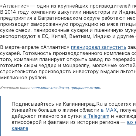
«Атлантис» — один из крупнейших производителей по
В 2014 году компанию выкупили инвесторы из Индии
предприятия в Багратионовском округе работают нес
производят замороженную продукцию из мяса птицы
сухие смеси, панировочные сухари и пшеничную мук
экспортируют в ЕС, Китай, Вьетнам, Индию и другие 
В марте-апреле «Атлантис»
планировал запустить
зав
сухарей. Готовность производственного комплекса с
того, компания планирует открыть завод по перерабо
готовить сыры чеддер и моцареллу, молочные коктей
строительство производств инвестору выдали льгот
миллионов рублей.
Ключевые слова:
сельское хозяйство
,
продовольствие
.
Подписывайтесь на Калининград.Ru в соцсетях и
Узнавайте больше о жизни области
в MAX
, полу
дайджест главного за сутки
в Telegram
и наслажд
атмосферой и фактами из истории региона —
во 
канале