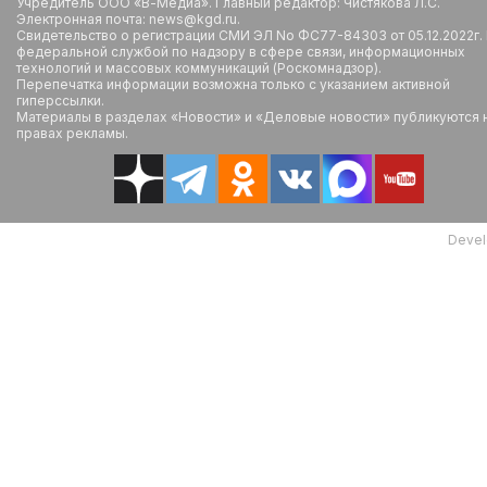
Учредитель ООО «В-Медиа». Главный редактор: Чистякова Л.С.
Электронная почта: news@kgd.ru.
Свидетельство о регистрации СМИ ЭЛ No ФС77-84303 от 05.12.2022г.
федеральной службой по надзору в сфере связи, информационных
технологий и массовых коммуникаций (Роскомнадзор).
Перепечатка информации возможна только с указанием активной
гиперссылки.
Материалы в разделах «Новости» и «Деловые новости» публикуются 
правах рекламы.
Devel