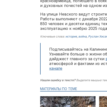
красноармейца, погибшего в боях
и духовных почестей на одном и
На улице Невского ведут строите
Работы выполняют с декабря 2022
850 человек и десятки единиц те
эксплуатацию к ноябрю 2025 год
Ключевые слова:
история
,
война
,
Руслан Хиса
Подписывайтесь на Калининг
Узнавайте больше о жизни о
дайджест главного за сутки
атмосферой и фактами из ис
канале
Нашли ошибку в тексте?
Выделите мышью тек
МАТЕРИАЛЫ ПО ТЕМЕ