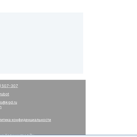
) 507-307
drubot
s@kgd.ru
m
итика конфиденциальности
на Калининград.Ru