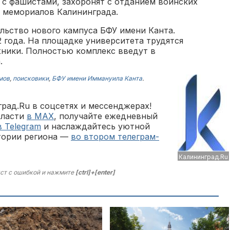
 с фашистами, захоронят с отданием воинских
з мемориалов Калининграда.
льство нового кампуса БФУ имени Канта.
 года. На площадке университета трудятся
хники. Полностью комплекс введут в
а.
мов
,
поисковики
,
БФУ имени Иммануила Канта
.
рад.Ru в соцсетях и мессенджерах!
бласти
в MAX
, получайте ежедневный
в Telegram
и наслаждайтесь уютной
тории региона —
во втором телеграм-
Калининград.Ru
ст с ошибкой и нажмите
[ctrl]+[enter]