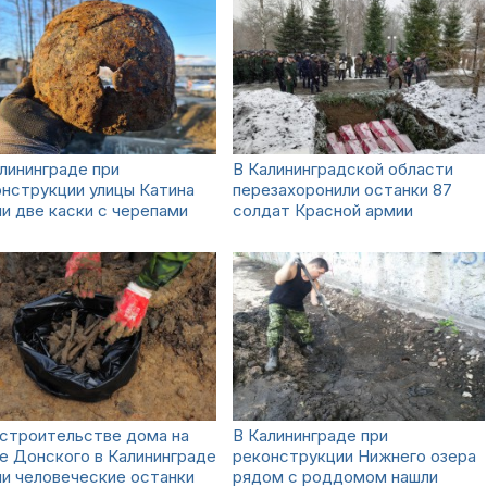
лининграде при
В Калининградской области
нструкции улицы Катина
перезахоронили останки 87
и две каски с черепами
солдат Красной армии
 строительстве дома на
В Калининграде при
е Донского в Калининграде
реконструкции Нижнего озера
и человеческие останки
рядом с роддомом нашли