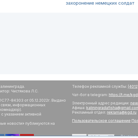
захоронение немецких солдат
алининграда.
Телефон рекламной службы:
(4012
тор: Чистякова Л.С.
Чат-бот в telegram:
https://t.me/kg
С77-84303 от 05.12.2022г. Выдано
Электронный адрес редакции:
new
 связи, информационных
Афиша:
kaliningradafisha@gmail.co
комнадзор).
Рекламный отдел:
reklama@kgd.ru
с указанием активной
Пользовательское соглашение
Пол
вые новости» публикуются на
Реклама 