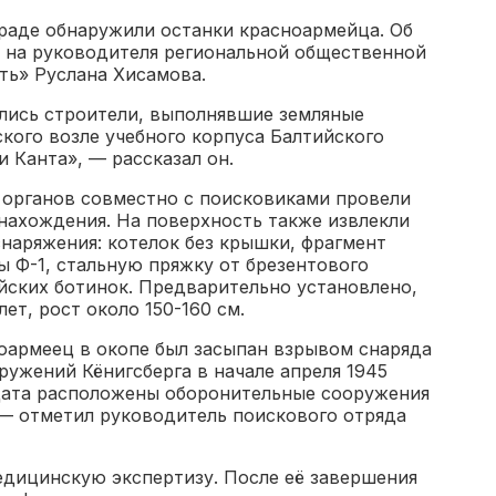
граде обнаружили останки красноармейца. Об
 на руководителя региональной общественной
ть» Руслана Хисамова.
улись строители, выполнявшие земляные
кого возле учебного корпуса Балтийского
 Канта», — рассказал он.
органов совместно с поисковиками провели
нахождения. На поверхность также извлекли
наряжения: котелок без крышки, фрагмент
ы Ф-1, стальную пряжку от брезентового
йских ботинок. Предварительно установлено,
ет, рост около 150-160 см.
армеец в окопе был засыпан взрывом снаряда
ужений Кёнигсберга в начале апреля 1945
лдата расположены оборонительные сооружения
 — отметил руководитель поискового отряда
едицинскую экспертизу. После её завершения