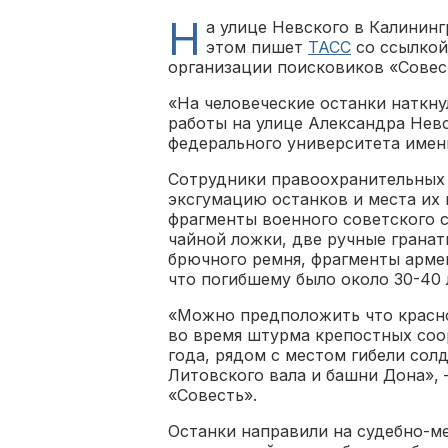
Н
а улице Невского в Калинин
этом пишет
ТАСС
со ссылкой
организации поисковиков «Совес
«На человеческие останки наткн
работы на улице Александра Невс
федерального университета имени
Сотрудники правоохранительных 
эксгумацию останков и места их 
фрагменты военного советского с
чайной ложки, две ручные гранат
брючного ремня, фрагменты арме
что погибшему было около 30-40 л
«Можно предположить что красно
во время штурма крепостных соор
года, рядом с местом гибели со
Литовского вала и башни Дона»,
«Совесть».
Останки направили на судебно-м