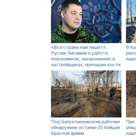
«Вся страна нам пишет»:
В Ка
Руслан Хисамов о работе
реко
поисковиков, захоронениях и
нашл
застройщиках, прячущих кости
Под Багратионовском рабочие
При
обнаружили останки 25 бойцов
улиц
Красной армии
нашл