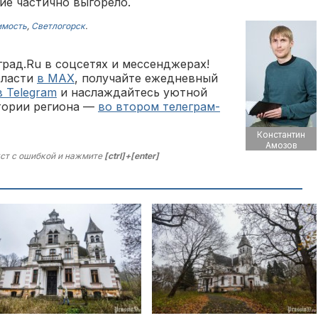
ние частично выгорело.
имость
,
Светлогорск
.
рад.Ru в соцсетях и мессенджерах!
бласти
в MAX
, получайте ежедневный
в Telegram
и наслаждайтесь уютной
тории региона —
во втором телеграм-
Константин
Амозов
ст с ошибкой и нажмите
[ctrl]+[enter]