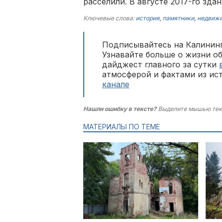
расселили. В августе 2017-го зда
Ключевые слова:
история
,
памятники
,
недвиж
Подписывайтесь на Калининг
Узнавайте больше о жизни о
дайджест главного за сутки
атмосферой и фактами из ис
канале
Нашли ошибку в тексте?
Выделите мышью тек
МАТЕРИАЛЫ ПО ТЕМЕ