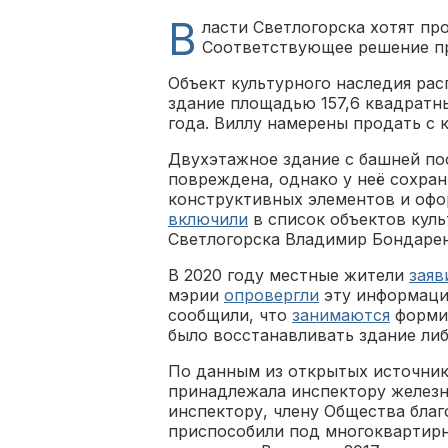
В
ласти Светлогорска хотят про
Соответствующее решение пр
Объект культурного наследия рас
здание площадью 157,6 квадратн
года. Виллу намерены продать с 
Двухэтажное здание с башней пос
повреждена, однако у неё сохран
конструктивных элементов и офо
включили
в список объектов куль
Светлогорска Владимир Бондаре
В 2020 году местные жители
заяв
мэрии
опровергли
эту информаци
сообщили, что
занимаются
формир
было восстанавливать здание ли
По данным из открытых источник
принадлежала инспектору железн
инспектору, члену Общества благ
приспособили под многоквартирн