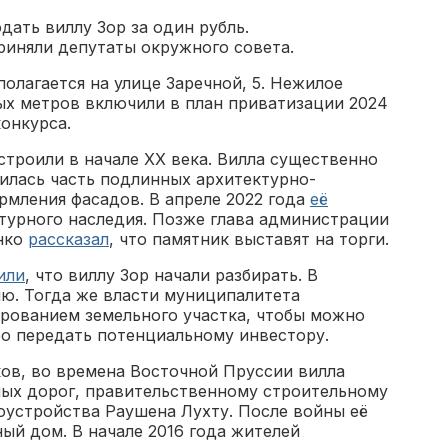
дать виллу Зор за один рубль.
иняли депутаты окружного совета.
полагается на улице Заречной, 5. Нежилое
ых метров включили в план приватизации 2024
конкурса.
троили в начале XX века. Вилла существенно
илась часть подлинных архитектурно-
рмления фасадов. В апреле 2022 года
её
турного наследия. Позже глава администрации
нко
рассказал
, что памятник выставят на торги.
или
, что виллу Зор начали разбирать. В
ю. Тогда же власти муниципалитета
ованием земельного участка, чтобы можно
бо передать потенциальному инвестору.
ов, во времена Восточной Пруссии вилла
ых дорог, правительственному строительному
оустройства Раушена Лухту. После войны её
ый дом. В начале 2016 года жителей