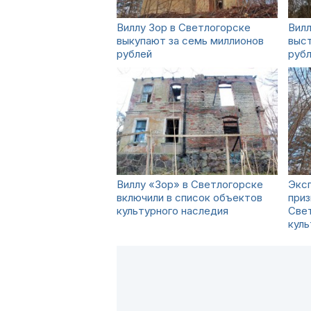
Виллу Зор в Светлогорске
Вилл
выкупают за семь миллионов
выст
рублей
руб
Виллу «Зор» в Светлогорске
Экс
включили в список объектов
приз
культурного наследия
Све
куль