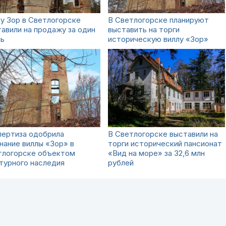
у Зор в Светлогорске
В Светлогорске планируют
авили на продажу за один
выставить на торги
ль
историческую виллу «Зор»
пертиза одобрила
В Светлогорске выставили на
нание виллы «Зор» в
торги исторический пансионат
тлогорске объектом
«Вид на море» за 32,6 млн
турного наследия
рублей