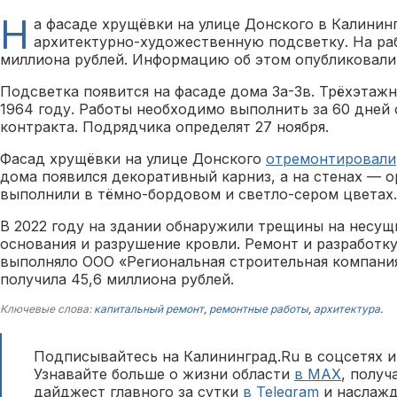
Н
а фасаде хрущёвки на улице Донского в Калинин
архитектурно-художественную подсветку. На ра
миллиона рублей. Информацию об этом опубликовали 
Подсветка появится на фасаде дома 3а-3в. Трёхэтажн
1964 году. Работы необходимо выполнить за 60 дней 
контракта. Подрядчика определят 27 ноября.
Фасад хрущёвки на улице Донского
отремонтировали
дома появился декоративный карниз, а на стенах — 
выполнили в тёмно-бордовом и светло-сером цветах.
В 2022 году на здании обнаружили трещины на несущ
основания и разрушение кровли. Ремонт и разработк
выполняло ООО «Региональная строительная компания
получила 45,6 миллиона рублей.
Ключевые слова:
капитальный ремонт
,
ремонтные работы
,
архитектура
.
Подписывайтесь на Калининград.Ru в соцсетях и
Узнавайте больше о жизни области
в MAX
, полу
дайджест главного за сутки
в Telegram
и наслажд