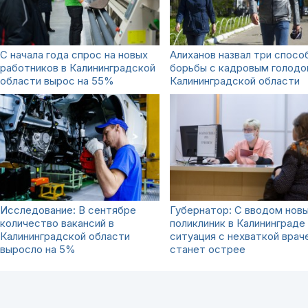
С начала года спрос на новых
Алиханов назвал три спосо
работников в Калининградской
борьбы с кадровым голодо
области вырос на 55%
Калининградской области
Исследование: В сентябре
Губернатор: С вводом нов
количество вакансий в
поликлиник в Калининграде
Калининградской области
ситуация с нехваткой врач
выросло на 5%
станет острее