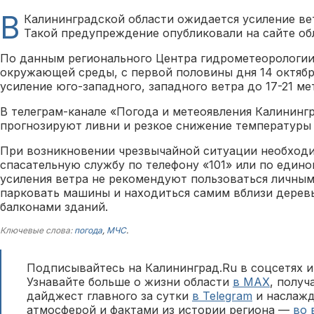
В
Калининградской области ожидается усиление вет
Такой предупреждение опубликовали на сайте об
По данным регионального Центра гидрометеорологии
окружающей среды, с первой половины дня 14 октяб
усиление юго-западного, западного ветра до 17-21 ме
В телеграм-канале «Погода и метеоявления Калининг
прогнозируют ливни и резкое снижение температуры 
При возникновении чрезвычайной ситуации необходи
спасательную службу по телефону «101» или по едино
усиления ветра не рекомендуют пользоваться личны
парковать машины и находиться самим вблизи дерев
балконами зданий.
Ключевые слова:
погода
,
МЧС
.
Подписывайтесь на Калининград.Ru в соцсетях и
Узнавайте больше о жизни области
в MAX
, полу
дайджест главного за сутки
в Telegram
и наслажд
атмосферой и фактами из истории региона —
во 