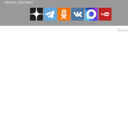
правах рекламы.
Devel