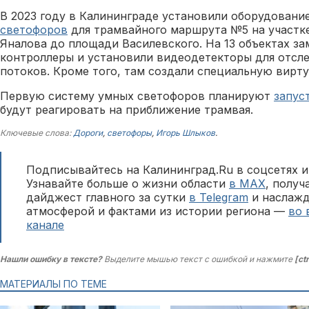
В 2023 году в Калининграде установили оборудовани
светофоров
для трамвайного маршрута №5 на участке
Яналова до площади Василевского. На 13 объектах з
контроллеры и установили видеодетекторы для отсл
потоков. Кроме того, там создали специальную вирту
Первую систему умных светофоров планируют
запус
будут реагировать на приближение трамвая.
Ключевые слова:
Дороги
,
светофоры
,
Игорь Шлыков
.
Подписывайтесь на Калининград.Ru в соцсетях и
Узнавайте больше о жизни области
в MAX
, полу
дайджест главного за сутки
в Telegram
и наслажд
атмосферой и фактами из истории региона —
во 
канале
Нашли ошибку в тексте?
Выделите мышью текст с ошибкой и нажмите
[ct
МАТЕРИАЛЫ ПО ТЕМЕ