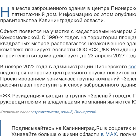
Н
а месте заброшенного здания в центре Пионерск
пятиэтажный дом. Информацию об этом опублико
правительства Калининградской области.
Объект появится на участке с кадастровым номером 39
Комсомольской. С 1990-х годов на территории площа
квадратных метров располагается незаконченное зд
комплекс планирует возвести ООО «СЗ „ЖК Резиденци
строительство дома действует до 23 апреля 2027 год
В ноябре 2022 года в администрации Пионерского
со
недостроя напротив центрального спуска появится ж
Проектированием занималась группа компаний «Зелё
рассчитывал приступить к сносу заброшенного здания
«ЖК Резиденция» входит в группу «Зелёный город».
руководителями и владельцами компании являются 
Ключевые слова:
строительство
,
жильё
,
Пионерский
.
Подписывайтесь на Калининград.Ru в соцсетях и
Узнавайте больше о жизни области
в MAX
, полу