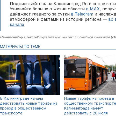
Подписывайтесь на Калининград.Ru в соцсетях и
Узнавайте больше о жизни области
в MAX
, полу
дайджест главного за сутки
в Telegram
и наслажд
атмосферой и фактами из истории региона —
во 
канале
Нашли ошибку в тексте?
Выделите мышью текст с ошибкой и нажмите
[ct
МАТЕРИАЛЫ ПО ТЕМЕ
В Калининграде начали
Новые тарифы на проезд в
действовать новые тарифы на
общественном транспорт
проезд в общественном
Калининграда начнут
транспорте
действовать с 26 июля