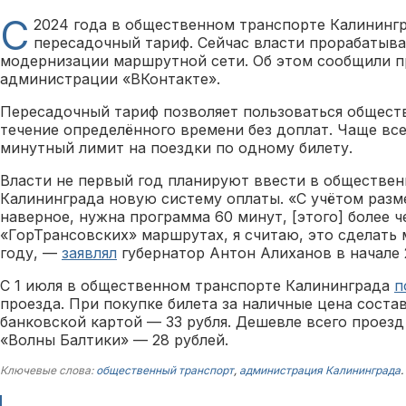
С
2024 года в общественном транспорте Калинингр
пересадочный тариф. Сейчас власти прорабатыв
модернизации маршрутной сети. Об этом сообщили п
администрации «ВКонтакте».
Пересадочный тариф позволяет пользоваться общест
течение определённого времени без доплат. Чаще все
минутный лимит на поездки по одному билету.
Власти не первый год планируют ввести в обществе
Калининграда новую систему оплаты. «С учётом разм
наверное, нужна программа 60 минут, [этого] более ч
«ГорТрансовских» маршрутах, я считаю, это сделать
году, —
заявлял
губернатор Антон Алиханов в начале 
С 1 июля в общественном транспорте Калининграда
п
проезда. При покупке билета за наличные цена состав
банковской картой — 33 рубля. Дешевле всего проезд
«Волны Балтики» — 28 рублей.
Ключевые слова:
общественный транспорт
,
администрация Калининграда
.