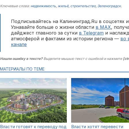
Ключевые слова:
недвижимость
,
жильё
,
строительство
,
Зеленоградск
.
Подписывайтесь на Калининград.Ru в соцсетях и
Узнавайте больше о жизни области
в MAX
, полу
дайджест главного за сутки
в Telegram
и наслажд
атмосферой и фактами из истории региона —
во 
канале
Нашли ошибку в тексте?
Выделите мышью текст с ошибкой и нажмите
[ct
МАТЕРИАЛЫ ПО ТЕМЕ
Власти готовят к переводу под
Власти хотят перевести