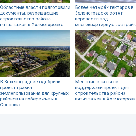
Областные власти подготовили
Более четырёх гектаров в
документы, разрешающие
Зеленоградске хотят
строительство района
перевести под
пятиэтажек в Холмогоровке
многоквартирную застройк
В Зеленоградске одобрили
Местные власти не
проект правил
поддержали проект для
землепользования для крупных
строительства района
районов на побережье и в
пятиэтажек в Холмогоровк
Сосновке