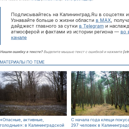
Подписывайтесь на Калининград.Ru в соцсетях и
Узнавайте больше о жизни области
в MAX
, полу
дайджест главного за сутки
в Telegram
и наслажд
атмосферой и фактами из истории региона —
во 
канале
Нашли ошибку в тексте?
Выделите мышью текст с ошибкой и нажмите
[ct
МАТЕРИАЛЫ ПО ТЕМЕ
«Опасные, активные,
С начала года клещи покус
голодные»: в Калининградской
297 человек в Калининград