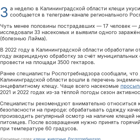
З
а неделю в Калининградской области клещи укуси
сообщается в телеграм-канале регионального Рос
Чуть менее половины пострадавших — 17 человек — 
исследовали 33 насекомых и выявили одного заражё
(болезнью Лайма).
В 2022 году в Калининградской области обработали от
году акарицидную обработку за счёт муниципальных
провести на площади 3500 гектаров.
Ранее специалисты Роспотребнадзора сообщали, что
Калининградской области вошли в перечень эндемич
энцефалитному клещу. Чаще всего насекомые
просып
2021 и 2022 годах из-за тёплой погоды сезон активно
Специалисты рекомендуют внимательно относиться к
безопасности на природе: обрабатывать одежду кач
производить регулярный осмотр на наличие клещей не
питомцев. После возвращения нужно принять горячи
при температуре 60 градусов.
Ключевые слова:
клещи
,
животные
,
Роспотребнадзор
.