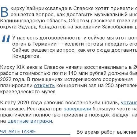
В
кирху Хайнрихсвальде в Славске хотят привезти 
решается вопрос, как доставить музыкальный ин
Калининградскую область. Об этом рассказал глава 
округа Эдуард Кондратов на заседании Заксобрания р
У нас есть договорённость, и сейчас мы этот в
орган в Германии — коллеги готовы передать его
Сейчас решается вопрос, как его сюда доставит
Кондратов.
Кирху XIX века в Славске начали восстанавливать в 2
работы стоимостью почти 140 млн рублей должны бы
2022 года. В помещениях исторического сооружения
планировали
открыть
концертный зал на 250 зрителе
краеведческого музея.
К лету 2020 года рабочие восстановили шпиль,
устан
на крыше. Реставраторы
завершили
большую часть на
практически полностью привели в порядок кладку, на
на
цветные витражи
.
ЧИТАЙТЕ ТАКЖЕ
Во время работ выяснил