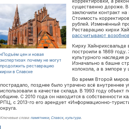
корректировки, а реко
существенно дороже. В 
заключили контракт на
Стоимость корректиров
рублей. Изменённый пр
Реставрацию кирхи Хай
рассчитывают возобно
Кирху Хайнрихсвальде 
построили в 1869 году.
«Подъём цен и новая
культурного наследия р
экспертиза»: почему не могут
Изначально в башне ст
продолжить реставрацию
колокола, а в эмпоре у
кирхи в Славске
Во время Второй миров
пострадало, позднее было утрачено всё внутреннее у
использовали в качестве склада. В 1993 году объект 
общине. С 2010 года он находится в собственности к
РПЦ, с 2013-го его арендует «Информационно-турист
округа.
Ключевые слова:
памятники
,
Славск
,
культура
.