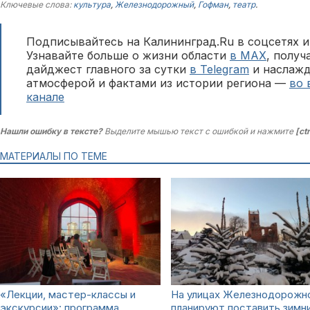
Ключевые слова:
культура
,
Железнодорожный
,
Гофман
,
театр
.
Подписывайтесь на Калининград.Ru в соцсетях и
Узнавайте больше о жизни области
в MAX
, полу
дайджест главного за сутки
в Telegram
и наслажд
атмосферой и фактами из истории региона —
во 
канале
Нашли ошибку в тексте?
Выделите мышью текст с ошибкой и нажмите
[ct
МАТЕРИАЛЫ ПО ТЕМЕ
«Лекции, мастер-классы и
На улицах Железнодорожн
экскурсии»: программа
планируют поставить зимн