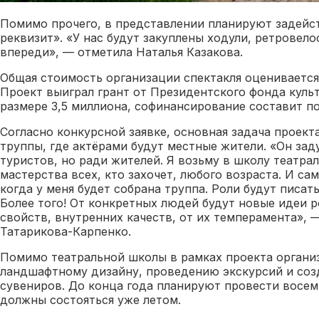
Помимо прочего, в представлении планируют задейс
реквизит». «У нас будут закуплены ходули, ретровел
впереди», — отметила Наталья Казакова.
Общая стоимость организации спектакля оценивается 
Проект выиграл грант от Президентского фонда куль
размере 3,5 миллиона, софинансирование составит п
Согласно конкурсной заявке, основная задача проект
труппы, где актёрами будут местные жители. «Он зад
туристов, но ради жителей. Я возьму в школу театра
мастерства всех, кто захочет, любого возраста. И сам
когда у меня будет собрана труппа. Роли будут писат
Более того! От конкретных людей будут новые идеи р
свойств, внутренних качеств, от их темперамента», 
Татарикова-Карпенко.
Помимо театральной школы в рамках проекта органи
ландшафтному дизайну, проведению экскурсий и со
сувениров. До конца года планируют провести восем
должны состояться уже летом.