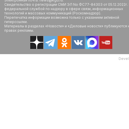
Электронная почта: news@kgd.ru.
Свидетельство о регистрации СМИ ЭЛ No ФС77-84303 от 05.12.2022г.
федеральной службой по надзору в сфере связи, информационных
технологий и массовых коммуникаций (Роскомнадзор).
Перепечатка информации возможна только с указанием активной
гиперссылки.
Материалы в разделах «Новости» и «Деловые новости» публикуются 
правах рекламы.
Devel