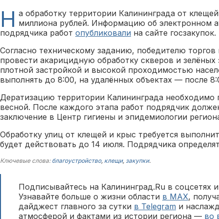
Н
а обработку территории Калининграда от клещей
миллиона рублей. Информацию об электронном а
подрядчика работ
опубликовали
на сайте госзакупок.
Согласно техническому заданию, победителю торгов
провести акарицидную обработку скверов и зелёных 
плотной застройкой и высокой проходимостью насел
выполнять до 8:00, на удалённых объектах — после 8:
Дератизацию территории Калининграда необходимо 
весной. После каждого этапа работ подрядчик долже
заключение в Центр гигиены и эпидемиологии регион
Обработку улиц от клещей и крыс требуется выполнит
будет действовать до 14 июля. Подрядчика определят
Ключевые слова:
благоустройство
,
клещи
,
закупки
.
Подписывайтесь на Калининград.Ru в соцсетях и
Узнавайте больше о жизни области
в MAX
, полу
дайджест главного за сутки
в Telegram
и наслажд
атмосферой и фактами из истории региона —
во 