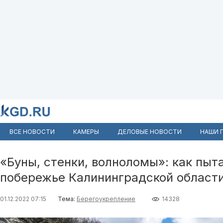
ВСЕ НОВОСТИ
КАМЕРЫ
ДЕЛОВЫЕ НОВОСТИ
НАШИ 
«Буны, стенки, волноломы»: как пыт
побережье Калининградской област
01.12.2022 07:15
Тема:
Берегоукрепление
14328