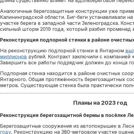
длина существенно влияет на вдольбереговой перено
Аналогичные берегозащитные конструкции уже приме
Калининградской области. Биг-беги устанавливали н
участке берега в западной части Зеленоградска. Кон
сильный шторм 2019 года, который разбил променад 
Реконструкция подпорной стенки в районе очистны
На реконструкцию подпорной стенки в Янтарном
выд
миллионов
рублей. Контракт заключили с компанией «
Завершить все работы подрядчик должен до конца го
Подпорная стенка находится в районе очистных соо
Янтарного. Общая протяжённость берегозащитных со
метров. Существующая стенка была практически пол
Планы на 2023 год
Реконструкция берегозащитной бермы в посёлке Ле
Берегозащитные сооружения из автопокрышек в Лес
году
. Реконструкцию на 380-метровом участке оценил