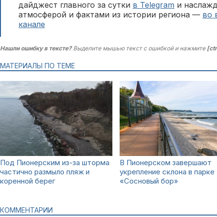
дайджест главного за сутки
в Telegram
и наслажд
атмосферой и фактами из истории региона —
во 
канале
Нашли ошибку в тексте?
Выделите мышью текст с ошибкой и нажмите
[ct
МАТЕРИАЛЫ ПО ТЕМЕ
Под Пионерским из-за шторма
В Пионерском завершают
частично размыло пляж и
укрепление склона в парке
коренной берег
«Сосновый бор»
КОММЕНТАРИИ