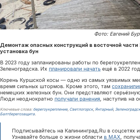
Фото: Евгений Бу
Демонтаж опасных конструкций в восточной части 
установка бун
В 2023 году запланированы работы по берегоукрепле
Зеленоградска. Их
планировали начать
ещё в 2022 год
Корень Куршской косы — одно из самых уязвимых мес
время сильных штормов. Кроме этого, там
сохранили
немецких железных бун. Они представляют серьёзную
Люди неоднократно
получали ранения
, наступив на 
Ключевые слова:
берегоукрепление
,
Светлогорск
,
Янтарный
,
Зеленоградс
Балтберегозащита
.
Подписывайтесь на Калининград.Ru в соцсетях и
Узнавайте больше о жизни области
в MAX
, полу