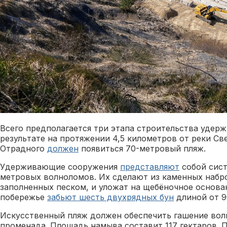
Всего предполагается три этапа строительства удер
результате на протяжении 4,5 километров от реки Св
Отрадного
должен
появиться 70-метровый пляж.
Удерживающие сооружения
представляют
собой сист
метровых волноломов. Их сделают из каменных набро
заполненных песком, и уложат на щебёночное основа
побережье
забьют шесть двухрядных бун
длиной от 9
Искусственный пляж должен обеспечить гашение вол
променада. Площадь намыва составит 117 гектаров. 