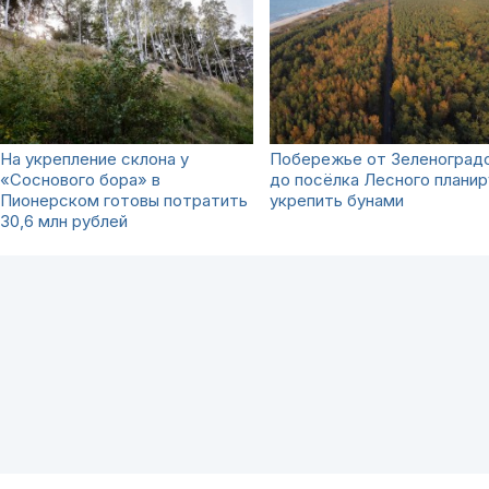
На укрепление склона у
Побережье от Зеленоград
«Соснового бора» в
до посёлка Лесного плани
Пионерском готовы потратить
укрепить бунами
30,6 млн рублей