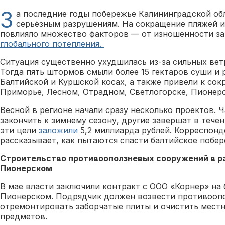
З
а последние годы побережье Калининградской об
серьёзным разрушениям. На сокращение пляжей 
повлияло множество факторов — от изношенности з
глобального потепления.
Ситуация существенно ухудшилась из-за сильных ветр
Тогда пять штормов смыли более 15 гектаров суши и
Балтийской и Куршской косах, а также привели к со
Приморье, Лесном, Отрадном, Светлогорске, Пионерс
Весной в регионе начали сразу несколько проектов. Ч
закончить к зимнему сезону, другие завершат в течен
эти цели
заложили
5,2 миллиарда рублей. Корреспонд
рассказывает, как пытаются спасти балтийское побер
Строительство противооползневых сооружений в ра
Пионерском
В мае власти заключили контракт с ООО «Корнер» на 
Пионерском. Подрядчик должен возвести противооп
отремонтировать заборчатые плиты и очистить мест
предметов.