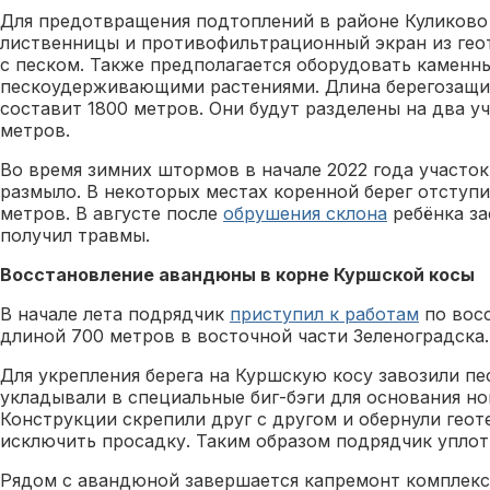
Для предотвращения подтоплений в районе Куликово 
лиственницы и противофильтрационный экран из гео
с песком. Также предполагается оборудовать каменны
пескоудерживающими растениями. Длина берегозащ
составит 1800 метров. Они будут разделены на два уч
метров.
Во время зимних штормов в начале 2022 года участок
размыло. В некоторых местах коренной берег отступи
метров. В августе после
обрушения склона
ребёнка за
получил травмы.
Восстановление авандюны в корне Куршской косы
В начале лета подрядчик
приступил к работам
по вос
длиной 700 метров в восточной части Зеленоградска.
Для укрепления берега на Куршскую косу завозили пе
укладывали в специальные биг-бэги для основания н
Конструкции скрепили друг с другом и обернули геот
исключить просадку. Таким образом подрядчик уплот
Рядом с авандюной завершается капремонт комплекс