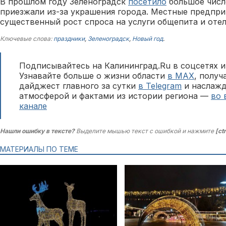
В прошлом году Зеленоградск
посетило
большое числ
приезжали из-за украшения города. Местные предпр
существенный рост спроса на услуги общепита и отел
Ключевые слова:
праздники
,
Зеленоградск
,
Новый год
.
Подписывайтесь на Калининград.Ru в соцсетях и
Узнавайте больше о жизни области
в MAX
, полу
дайджест главного за сутки
в Telegram
и наслажд
атмосферой и фактами из истории региона —
во 
канале
Нашли ошибку в тексте?
Выделите мышью текст с ошибкой и нажмите
[ct
МАТЕРИАЛЫ ПО ТЕМЕ