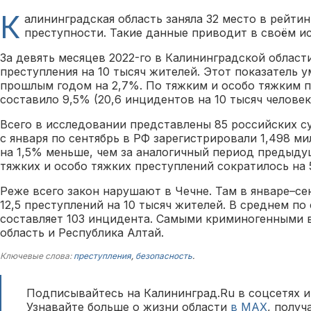
К
алининградская область заняла 32 место в рейти
преступности. Такие данные приводит в своём 
За девять месяцев 2022-го в Калининградской област
преступления на 10 тысяч жителей. Этот показатель 
прошлым годом на 2,7%. По тяжким и особо тяжким 
составило 9,5% (20,6 инцидентов на 10 тысяч человек
Всего в исследовании представлены 85 российских с
с января по сентябрь в РФ зарегистрировали 1,498 м
на 1,5% меньше, чем за аналогичный период предыду
тяжких и особо тяжких преступлений сократилось на 
Реже всего закон нарушают в Чечне. Там в январе–се
12,5 преступлений на 10 тысяч жителей. В среднем по
составляет 103 инцидента. Самыми криминогенными в
область и Республика Алтай.
Ключевые слова:
преступления
,
безопасность
.
Подписывайтесь на Калининград.Ru в соцсетях и
Узнавайте больше о жизни области
в MAX
, полу