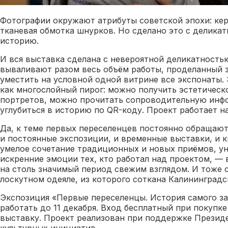
Фотографии окружают атрибуты советской эпохи: кер
тканевая обмотка шнурков. Но сделано это с деликат
историю.
И вся выставка сделана с невероятной деликатностью
вываливают разом весь объём работы, проделанный з
уместить на условной одной витрине все экспонаты.
как многослойный пирог: можно получить эстетическ
портретов, можно прочитать сопроводительную ин
углубиться в историю по QR-коду. Проект работает н
Да, к теме первых переселенцев постоянно обращаютс
и постоянные экспозиции, и временные выставки, и к
умелое сочетание традиционных и новых приёмов, у
искренние эмоции тех, кто работал над проектом, — 
на столь значимый период свежим взглядом. И тоже 
лоскутном одеяле, из которого соткана Калининградс
Экспозиция «Первые переселенцы. История самого за
работать до 11 декабря. Вход бесплатный при покупк
выставку. Проект реализован при поддержке Презид
культурных инициатив.