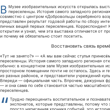
В
Музее изобразительных искусств открылась выс
переселенцы. История самого западного региона»
совместно с центром «Добровольцы серебряного возр
представлен результат годовой работы по сбору инт
личных вещей первых переселенцев. Корреспондент 
открытии и узнал, чем эта выставка отличается от п
и почему её обязательно стоит посетить.
Восстановить связь врем
«Тут не занято?» — «А мы вам сейчас стулья принесё
переселенцы. История самого западного региона» от
обычно: в концертном зале Музея изобразительных ис
просторном помещении почти не осталось. Здесь и ге
из разных районов, и представители учреждений куль
Впереди — официальная часть. Впрочем, дежурных фра
— и она сама по себе становится частью масштабног
переселенцев.
Трудно переоценить воспитательное и познавате
экспонатов, которые представлены, потому что 
просто написанная хроника событий, это истори