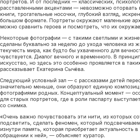
портретов. И от последних — классических, психолог
расставленными акцентами — невозможно оторвать в
книги, трогательные носочки, глубокий взгляд, искрен
большом формате. Портреты окружают маленькие арх
можно сравнить героев и посмотреть, что их окружае
Некоторые фотографии — с такими светлыми и жизн
сделаны буквально за неделю до ухода человека из жи
текучесть мира, как будто бы ухваченного для вечнос
чувствуется. Диалог вечного и временного. В принцип
искусство, но здесь это особенно проявляется в таки
рассказывает Екатерина Сычёва.
Следующий условный зал — с рассказами детей пере
значительно меньше, они образуют единую компози
фотографиями родных. Концептуальный момент — осо
для старых портретов, где в роли паспарту выступает
со снимка.
«Очень важно почувствовать эти нити, из которых со
подсветить, сделать феномен, который подсвечиваем
изнутри память, которая приобретает актуальность в
обращении к ней», — объясняет куратор.