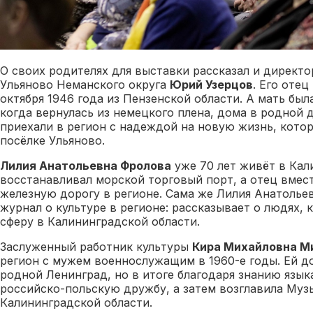
О своих родителях для выставки рассказал и директо
Ульяново Неманского округа
Юрий Узерцов
. Его отец
октября 1946 года из Пензенской области. А мать был
когда вернулась из немецкого плена, дома в родной 
приехали в регион с надеждой на новую жизнь, кото
посёлке Ульяново.
Лилия Анатольевна Фролова
уже 70 лет живёт в Кал
восстанавливал морской торговый порт, а отец вмес
железную дорогу в регионе. Сама же Лилия Анатольев
журнал о культуре в регионе: рассказывает о людях, 
сферу в Калининградской области.
Заслуженный работник культуры
Кира Михайловна М
регион с мужем военнослужащим в 1960-е годы. Ей до
родной Ленинград, но в итоге благодаря знанию языка
российско-польскую дружбу, а затем возглавила Му
Калининградской области.