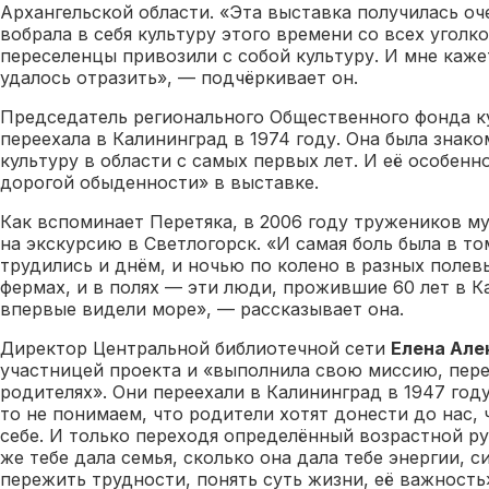
Архангельской области. «Эта выставка получилась оч
вобрала в себя культуру этого времени со всех уголк
переселенцы привозили с собой культуру. И мне каже
удалось отразить», — подчёркивает он.
Председатель регионального Общественного фонда 
переехала в Калининград в 1974 году. Она была знако
культуру в области с самых первых лет. И её особен
дорогой обыденности» в выставке.
Как вспоминает Перетяка, в 2006 году тружеников м
на экскурсию в Светлогорск. «И самая боль была в то
трудились и днём, и ночью по колено в разных полев
фермах, и в полях — эти люди, прожившие 60 лет в К
впервые видели море», — рассказывает она.
Директор Центральной библиотечной сети
Елена Але
участницей проекта и «выполнила свою миссию, пер
родителях». Они переехали в Калининград в 1947 году
то не понимаем, что родители хотят донести до нас, 
себе. И только переходя определённый возрастной р
же тебе дала семья, сколько она дала тебе энергии, с
пережить трудности, понять суть жизни, её важность