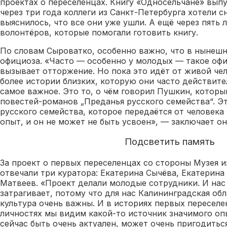
проектах о переселенцах. Книгу «Односельчане» выпу
через три года коллеги из Санкт-Петербурга хотели сн
выяснилось, что все они уже ушли. А ещё через пять 
волонтёров, которые помогали готовить книгу.
По словам Сыроватко, особенно важно, что в нынешн
официоза. «Часто — особенно у молодых — такое оф
вызывает отторжение. Но пока это идёт от живой че
более истории близких, которую они часто действите
самое важное. Это то, о чём говорил Пушкин, которы
повестей-романов „Преданья русского семейства“. Эт
русского семейства, которое передаётся от человека
опыт, и он не может не быть усвоен», — заключает он
Подсветить память
За проект о первых переселенцах со стороны Музея 
отвечали три куратора: Екатерина Сычёва, Екатерина
Матвеев. «Проект делали молодые сотрудники. И нас
затрагивает, потому что для нас Калининградская обла
культура очень важны. И в историях первых переселен
личностях мы видим какой-то источник значимого оп
сейчас быть очень актуален, может очень пригодитьс