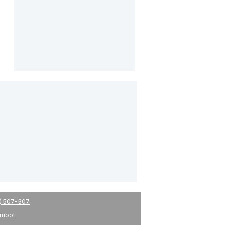
) 507-307
drubot