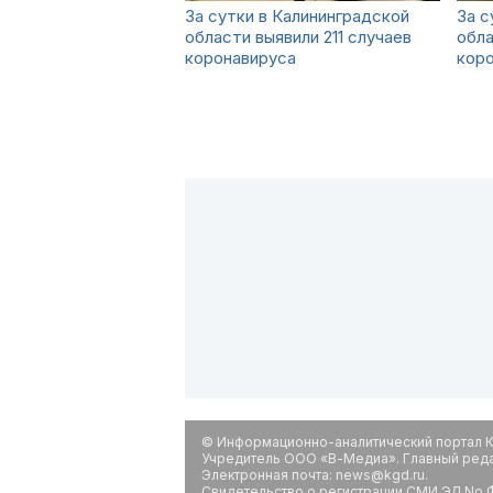
За сутки в Калининградской
За с
области выявили 211 случаев
обла
коронавируса
кор
© Информационно-аналитический портал К
Учредитель ООО «В-Медиа». Главный редак
Электронная почта: news@kgd.ru.
Свидетельство о регистрации СМИ ЭЛ No Ф