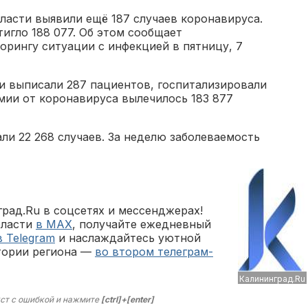
бласти выявили ещё 187 случаев коронавируса.
игло 188 077. Об этом сообщает
рингу ситуации с инфекцией в пятницу, 7
и выписали 287 пациентов, госпитализировали
емии от коронавируса вылечилось 183 877
али 22 268 случаев. За неделю заболеваемость
рад.Ru в соцсетях и мессенджерах!
бласти
в MAX
, получайте ежедневный
в Telegram
и наслаждайтесь уютной
тории региона —
во втором телеграм-
Калининград.Ru
ст с ошибкой и нажмите
[ctrl]+[enter]