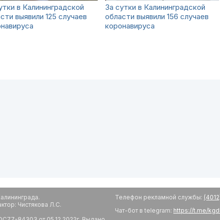
утки в Калининградской
За сутки в Калининградской
сти выявили 125 случаев
области выявили 156 случаев
онавируса
коронавируса
алининграда.
Телефон рекламной службы:
(4012
тор: Чистякова Л.С.
Чат-бот в telegram:
https://t.me/kg
С77-84303 от 05.12.2022г. Выдано