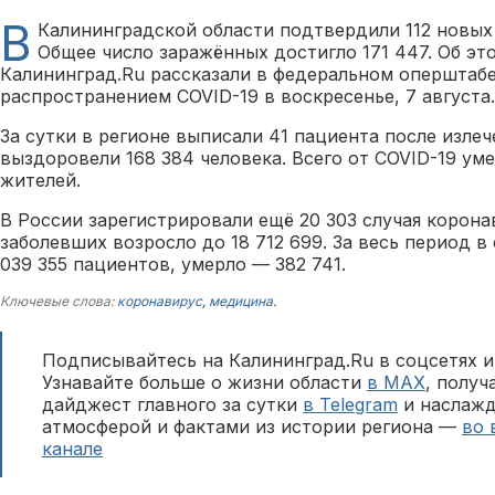
В
Калининградской области подтвердили 112 новых
Общее число заражённых достигло 171 447. Об э
Калининград.Ru рассказали в федеральном оперштабе
распространением COVID-19 в воскресенье, 7 августа.
За сутки в регионе выписали 41 пациента после излеч
выздоровели 168 384 человека. Всего от COVID-19 ум
жителей.
В России зарегистрировали ещё 20 303 случая корона
заболевших возросло до 18 712 699. За весь период в
039 355 пациентов, умерло — 382 741.
Ключевые слова:
коронавирус
,
медицина
.
Подписывайтесь на Калининград.Ru в соцсетях и
Узнавайте больше о жизни области
в MAX
, полу
дайджест главного за сутки
в Telegram
и наслажд
атмосферой и фактами из истории региона —
во 
канале