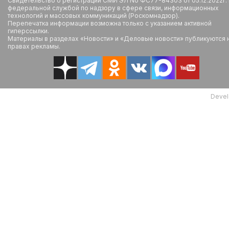
Свидетельство о регистрации СМИ ЭЛ No ФС77-84303 от 05.12.2022г.
федеральной службой по надзору в сфере связи, информационных
технологий и массовых коммуникаций (Роскомнадзор).
Перепечатка информации возможна только с указанием активной
гиперссылки.
Материалы в разделах «Новости» и «Деловые новости» публикуются 
правах рекламы.
Devel