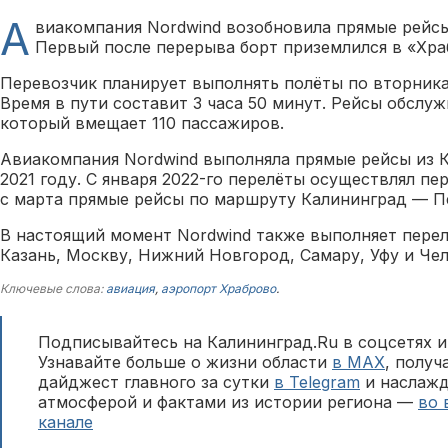
А
виакомпания Nordwind возобновила прямые рейсы
Первый после перерыва борт приземлился в «Хра
Перевозчик планирует выполнять полёты по вторника
Время в пути составит 3 часа 50 минут. Рейсы обслуж
который вмещает 110 пассажиров.
Авиакомпания Nordwind выполняла прямые рейсы из 
2021 году. С января 2022-го перелёты осуществлял пе
с марта прямые рейсы по маршруту Калининград — 
В настоящий момент Nordwind также выполняет перел
Казань, Москву, Нижний Новгород, Самару, Уфу и Чел
Ключевые слова:
авиация
,
аэропорт Храброво
.
Подписывайтесь на Калининград.Ru в соцсетях и
Узнавайте больше о жизни области
в MAX
, полу
дайджест главного за сутки
в Telegram
и наслажд
атмосферой и фактами из истории региона —
во 
канале