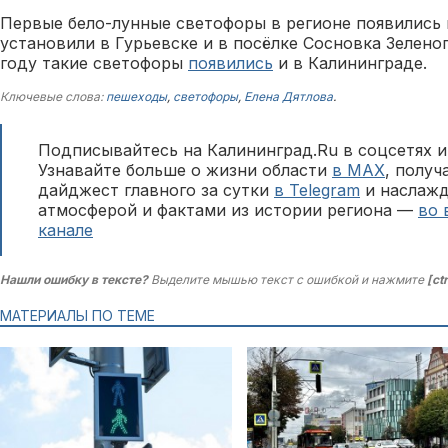
Первые бело-лунные светофоры в регионе появились в
установили в Гурьевске и в посёлке Сосновка Зеленог
году такие светофоры
появились
и в Калининграде.
Ключевые слова:
пешеходы
,
светофоры
,
Елена Дятлова
.
Подписывайтесь на Калининград.Ru в соцсетях и
Узнавайте больше о жизни области
в MAX
, полу
дайджест главного за сутки
в Telegram
и наслажд
атмосферой и фактами из истории региона —
во 
канале
Нашли ошибку в тексте?
Выделите мышью текст с ошибкой и нажмите
[ct
МАТЕРИАЛЫ ПО ТЕМЕ