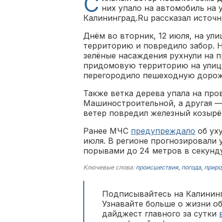
С
них упало на автомобиль на 
Калининград.Ru рассказал источн
Днём во вторник, 12 июля, на ул
территорию и повредило забор. Н
зелёные насаждения рухнули на п
придомовую территорию на улице
перегородило пешеходную дорож
Также ветка дерева упала на про
Машиностроительной, а другая —
ветер повредил железный козырё
Ранее МЧС
предупреждало
об ух
июля. В регионе прогнозировали у
порывами до 24 метров в секунду
Ключевые слова:
происшествия
,
погода
,
приро
Подписывайтесь на Калининг
Узнавайте больше о жизни о
дайджест главного за сутки