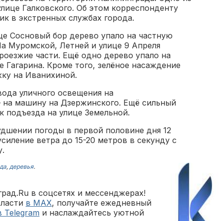
улице Галковского. Об этом корреспонденту
ик в экстренных службах города.
ице Сосновый бор дерево упало на частную
а Муромской, Летней и улице 9 Апреля
роезжие части. Ещё одно дерево упало на
 Гагарина. Кроме того, зелёное насаждение
ку на Иванихиной.
вода уличного освещения на
 на машину на Дзержинского. Ещё сильный
к подъезда на улице Земельной.
удшении погоды в первой половине дня 12
силение ветра до 15-20 метров в секунду с
.
да
,
деревья
.
рад.Ru в соцсетях и мессенджерах!
бласти
в MAX
, получайте ежедневный
в Telegram
и наслаждайтесь уютной