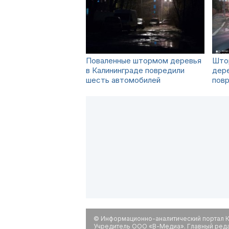
Поваленные штормом деревья
Штор
в Калининграде повредили
дере
шесть автомобилей
пов
© Информационно-аналитический портал К
Учредитель ООО «В-Медиа». Главный редак