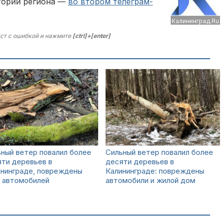
тории региона —
во втором телеграм-
Калининград.Ru
ст с ошибкой и нажмите
[ctrl]+[enter]
ный ветер повалил более
Сильный ветер повалил более
ти деревьев в
десяти деревьев в
ининграде, повреждены
Калининграде: повреждены
ь автомобилей
автомобили и жилой дом