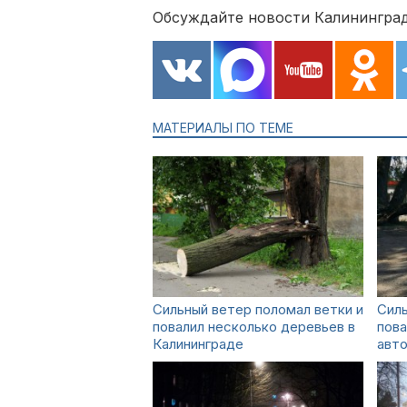
Обсуждайте новости Калининград
МАТЕРИАЛЫ ПО ТЕМЕ
Сильный ветер поломал ветки и
Силь
повалил несколько деревьев в
пова
Калининграде
авто