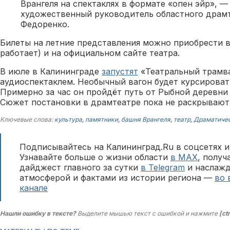
Врангеля на спектаклях в формате «опен эйр», —
художественный руководитель областного драм
Федоренко.
Билеты на летние представления можно приобрести в 
работает) и на официальном сайте театра.
В июле в Калининграде
запустят
«Театральный трамв
аудиоспектаклем. Необычный вагон будет курсироват
Примерно за час он пройдёт путь от Рыбной деревни 
Сюжет постановки в драмтеатре пока не раскрывают
Ключевые слова:
культура
,
памятники
,
башня Врангеля
,
театр
,
Драматичес
Подписывайтесь на Калининград.Ru в соцсетях и
Узнавайте больше о жизни области
в MAX
, полу
дайджест главного за сутки
в Telegram
и наслажд
атмосферой и фактами из истории региона —
во 
канале
Нашли ошибку в тексте?
Выделите мышью текст с ошибкой и нажмите
[ct