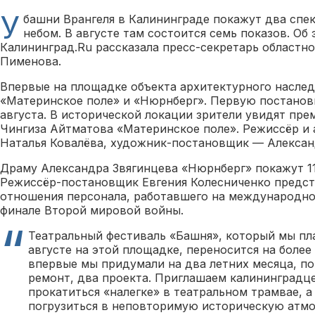
У
башни Врангеля в Калининграде покажут два спе
небом. В августе там состоится семь показов. Об
Калининград.Ru рассказала пресс-секретарь областн
Пименова.
Впервые на площадке объекта архитектурного наслед
«Материнское поле» и «Нюрнберг». Первую постановку
августа. В исторической локации зрители увидят пре
Чингиза Айтматова «Материнское поле». Режиссёр и
Наталья Ковалёва, художник-постановщик — Алексан
Драму Александра Звягинцева «Нюрнберг» покажут 11, 
Режиссёр-постановщик Евгения Колесниченко предст
отношения персонала, работавшего на международно
финале Второй мировой войны.
Театральный фестиваль «Башня», который мы пл
августе на этой площадке, переносится на более
впервые мы придумали на два летних месяца, по
ремонт, два проекта. Приглашаем калининградце
прокатиться «налегке» в театральном трамвае, а
погрузиться в неповторимую историческую атм