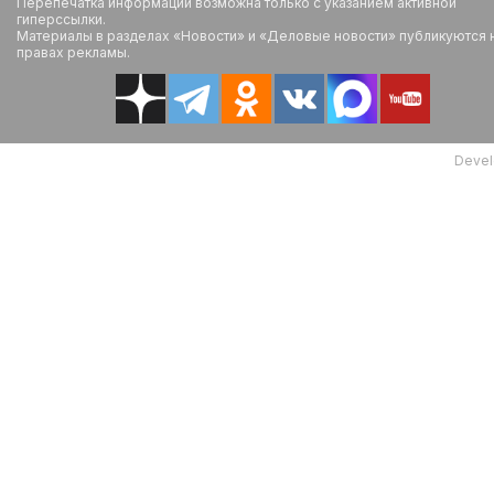
Перепечатка информации возможна только с указанием активной
гиперссылки.
Материалы в разделах «Новости» и «Деловые новости» публикуются 
правах рекламы.
Devel