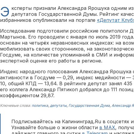
Э
ксперты признали Александра Ярошука одним из
депутатов Государственной Думы. Рейтинг каче
избранников опубликовали на портале
«Депутат Клуб
Исследование подготовили российские политологи Д
Мартынов. Его проводили с января по июль 2019 года
основан на четырёх неравновесных индексах: на воз
мобилизовать своих сторонников, на законотворческ
Госдуме, на количестве упоминаний в СМИ и информ
экспертной оценке его работы в регионе.
Индекс народного голосования Александра Ярошука с
активности в Госдуме — 0,29, индекс медийности — 3
10, общий КПД — 13,64. В рейтинге депутат занял 435
его коллега Александр Пятикоп добрался до 111 пози
коэффициентом 29,87.
Ключевые слова:
политика
,
депутаты
,
Государственная Дума
,
Александр 
Подписывайтесь на Калининград.Ru в соцсетях и
Узнавайте больше о жизни области
в MAX
, полу
дайджест главного за сутки
в Telegram
и наслажд