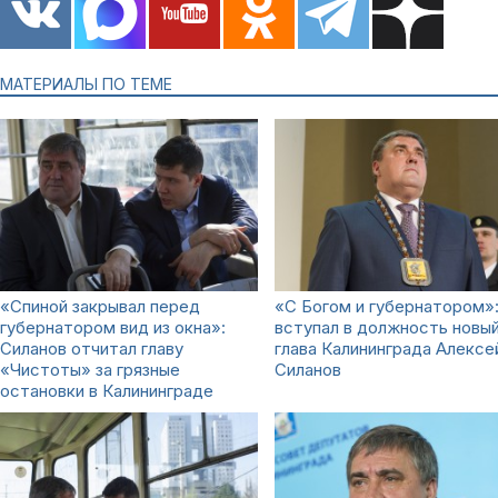
МАТЕРИАЛЫ ПО ТЕМЕ
«Спиной закрывал перед
«С Богом и губернатором»:
губернатором вид из окна»:
вступал в должность новы
Силанов отчитал главу
глава Калининграда Алексе
«Чистоты» за грязные
Силанов
остановки в Калининграде