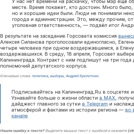
У нас нет времени на раскачку, чтобы мэр ещё о
месте. Время покажет, кто достоин. Много было,
но и хорошие идеи были. Люди не понимали нек
города и администрации. Это, между прочим, о
уголовная ответственность, — подвёл итог Андр
В результате на заседание Горсовета комиссия
вынес
Алексея Силанова проголосовали единогласно, Евге
четыре человека при одном воздержавшемся, а Елену
воздержавшихся. В среду, 18 апреля, Горсовет выбере
Калининграда. Контракт с ним подпишут на три года 
полномочий депутатского корпуса.
Ключевые слова:
политика
,
выборы
,
Андрей Кропоткин
.
Подписывайтесь на Калининград.Ru в соцсетях и
Узнавайте больше о жизни области
в MAX
, полу
дайджест главного за сутки
в Telegram
и наслажд
атмосферой и фактами из истории региона —
во 
канале
Нашли ошибку в тексте?
Выделите мышью текст с ошибкой и нажмите
[ct