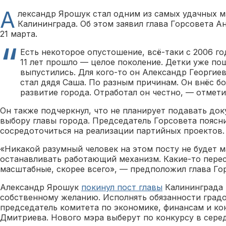
А
лександр Ярошук стал одним из самых удачных м
Калининграда. Об этом заявил глава Горсовета А
21 марта.
Есть некоторое опустошение, всё-таки с 2006 го
11 лет прошло — целое поколение. Детки уже по
выпустились. Для кого-то он Александр Георгиев
стал дядя Саша. По разным причинам. Он внёс б
развитие города. Отработал он честно, — отмет
Он также подчеркнул, что не планирует подавать док
выбору главы города. Председатель Горсовета поясн
сосредоточиться на реализации партийных проектов.
«Никакой разумный человек на этом посту не будет 
останавливать работающий механизм. Какие-то перес
масштабные, скорее всего», — предположил глава Го
Александр Ярошук
покинул пост главы
Калининграда в
собственному желанию. Исполнять обязанности градо
председатель комитета по экономике, финансам и ко
Дмитриева. Нового мэра выберут по конкурсу в серед