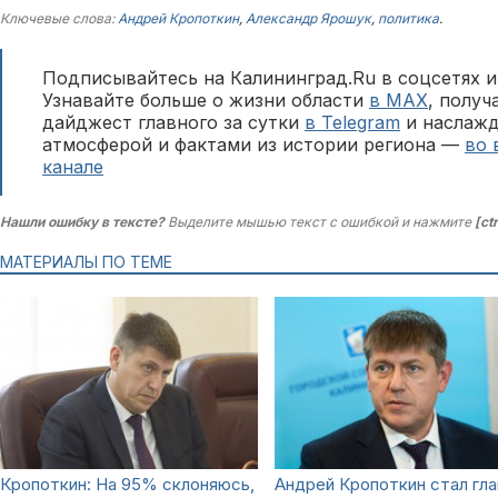
Ключевые слова:
Андрей Кропоткин
,
Александр Ярошук
,
политика
.
Подписывайтесь на Калининград.Ru в соцсетях и
Узнавайте больше о жизни области
в MAX
, полу
дайджест главного за сутки
в Telegram
и наслажд
атмосферой и фактами из истории региона —
во 
канале
Нашли ошибку в тексте?
Выделите мышью текст с ошибкой и нажмите
[ct
МАТЕРИАЛЫ ПО ТЕМЕ
Кропоткин: На 95% склоняюсь,
Андрей Кропоткин стал гла