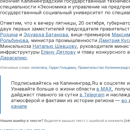
окончил Калининградский государственный техничес
специальности «Экономика и управление на предпри
государственный социальный университет по специа
Отметим, что к вечеру пятницы, 20 октября, губерна
двух первых заместителей председателя правительс
Родина
и
Эдуарда Батанова
, вице-премьеров
Максим
Рольбинова
, министра промышленности
Дмитрия Кус
Минсельхоза
Наталью Шевцову
, руководителя минис
инфраструктуры
Елену Дятлову
и главу конкурсного 
Дараселию
.
Ключевые слова:
политика
,
Гарри Гольдман
,
Правительство Калининградс
Подписывайтесь на Калининград.Ru в соцсетях и
Узнавайте больше о жизни области
в MAX
, полу
дайджест главного за сутки
в Telegram
и наслажд
атмосферой и фактами из истории региона —
во 
канале
Нашли ошибку в тексте?
Выделите мышью текст с ошибкой и нажмите
[ct